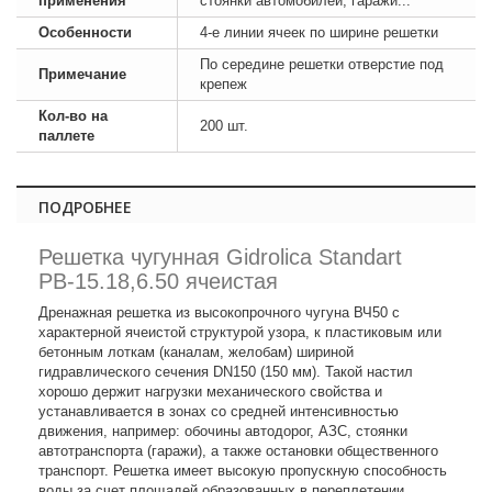
применения
стоянки автомобилей, гаражи...
Особенности
4-е линии ячеек по ширине решетки
По середине решетки отверстие под
Примечание
крепеж
Кол-во на
200 шт.
паллете
ПОДРОБНЕЕ
Решетка чугунная Gidrolica Standart
РВ-15.18,6.50 ячеистая
Дренажная решетка из высокопрочного чугуна ВЧ50 с
характерной ячеистой структурой узора, к пластиковым или
бетонным лоткам (каналам, желобам) шириной
гидравлического сечения DN150 (150 мм). Такой настил
хорошо держит нагрузки механического свойства и
устанавливается в зонах со средней интенсивностью
движения, например: обочины автодорог, АЗС, стоянки
автотранспорта (гаражи), а также остановки общественного
транспорт. Решетка имеет высокую пропускную способность
воды за счет площадей образованных в переплетении