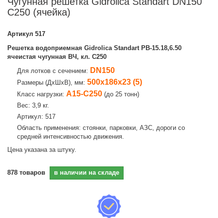
Чугунная решетка Gidrolica Standart DN150
С250 (ячейка)
Артикул
517
Решетка водоприемная Gidrolica Standart РВ-15.18,6.50
ячеистая чугунная ВЧ, кл. C250
DN150
Для лотков с сечением:
500х186х23 (5)
Размеры (ДхШхВ), мм:
А15-С250
Класс нагрузки:
(до 25 тонн)
Вес: 3,9 кг.
Артикул: 517
Область применения: стоянки, парковки, АЗС, дороги со
средней интенсивностью движения.
Цена указана за штуку.
878
товаров
в наличии на складе