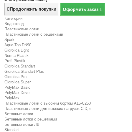
Продолжить покупки
Оформить заказ
Категории
Водоотвод
Пластиковые лотки
Пластиковые лотки с решетками
Spark
Aqua-Top DN90
Gidrolica Light
Norma Plastik
Profi Plastik
Gidrolica Standart
Gidrolica Standart Plus
Gidrolica Pro
Gidrolica Super
PolyMax Basic
PolyMax Drive
PolyMax
Пластиковые лотки с высоким бортом А15-C250
Пластиковые лотки для высоких нагрузок C,D,E
Бетонные лотки
Бетонные лотки с решетками
Бетонные лотки ЛВ
Standart