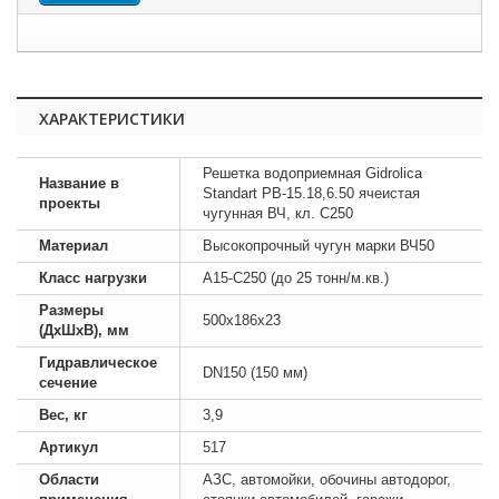
ХАРАКТЕРИСТИКИ
Решетка водоприемная Gidrolica
Название в
Standart РВ-15.18,6.50 ячеистая
проекты
чугунная ВЧ, кл. C250
Материал
Высокопрочный чугун марки ВЧ50
Класс нагрузки
A15-C250 (до 25 тонн/м.кв.)
Размеры
500х186х23
(ДхШхВ), мм
Гидравлическое
DN150 (150 мм)
сечение
Вес, кг
3,9
Артикул
517
Области
АЗС, автомойки, обочины автодорог,