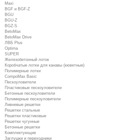
Maxi
BGF и BGF-Z
BGU
BGU-Z
BGZ-S
BetoMax
BetoMax Drive
ЛВБ Plus
Optima
SUPER
Железобетонный лоток
Коробчатые лотки для канавы (кюветные)
Полимерные лотки
CompoMax Basic
Пескоуловители
Пластиковые пескоуловители
Бетонные пескоуловители
Полимерные пескоуловители
Ливневые решетки
Решетки стальные
Решетки пластиковые
Решетки чугунные
Бетонные решетки
Комплектующие
Заглушки и переходники