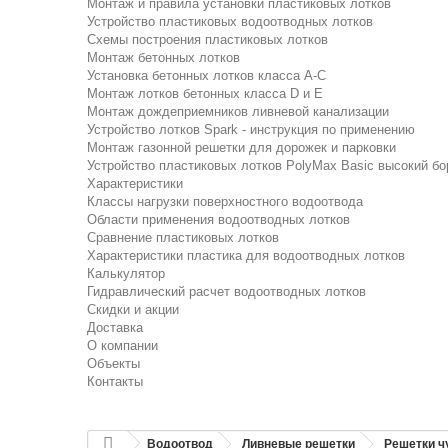
Монтаж и правила установки пластиковых лотков
Устройство пластиковых водоотводных лотков
Схемы построения пластиковых лотков
Монтаж бетонных лотков
Установка бетонных лотков класса A-C
Монтаж лотков бетонных класса D и E
Монтаж дождеприемников ливневой канализации
Устройство лотков Spark - инструкция по применению
Монтаж газонной решетки для дорожек и парковки
Устройство пластиковых лотков PolyMax Basic высокий бо
Характеристики
Классы нагрузки поверхностного водоотвода
Области применения водоотводных лотков
Сравнение пластиковых лотков
Характеристики пластика для водоотводных лотков
Калькулятор
Гидравлический расчет водоотводных лотков
Скидки и акции
Доставка
О компании
Объекты
Контакты
Водоотвод
Ливневые решетки
Решетки ч