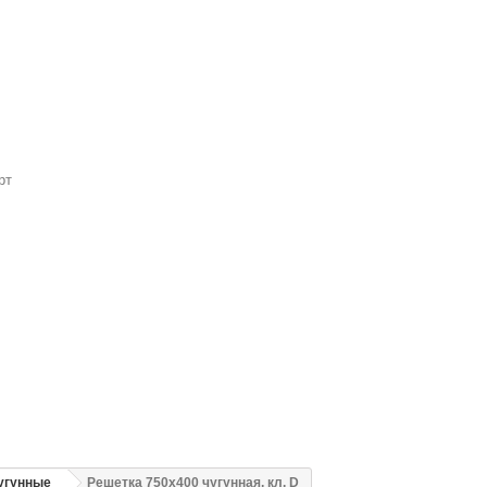
рт
угунные
Решетка 750х400 чугунная, кл. D