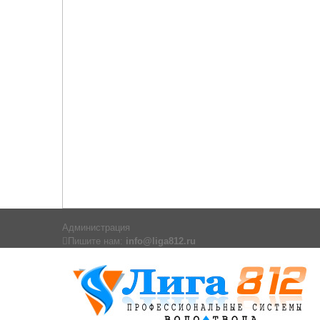
Администрация
Пишите нам:
info@liga812.ru