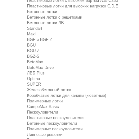
Пластиковые лотки с высоким бортом А15-C250
Пластиковые лотки для высоких нагрузок C,D,E
Бетонные лотки
Бетонные лотки с решетками
Бетонные лотки ЛВ
Standart
Maxi
BGF и BGF-Z
BGU
BGU-Z
BGZ-S
BetoMax
BetoMax Drive
ЛВБ Plus
Optima
SUPER
Железобетонный лоток
Коробчатые лотки для канавы (кюветные)
Полимерные лотки
CompoMax Basic
Пескоуловители
Пластиковые пескоуловители
Бетонные пескоуловители
Полимерные пескоуловители
Ливневые решетки