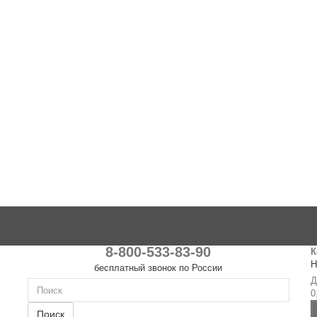
8-800-533-83-90
К
Н
бесплатный звонок по России
Д
0
Поиск