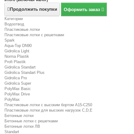
Продолжить покупки
Оформить заказ
Категории
Водоотвод
Пластиковые лотки
Пластиковые лотки с решетками
Spark
Aqua-Top DN90
Gidrolica Light
Norma Plastik
Profi Plastik
Gidrolica Standart
Gidrolica Standart Plus
Gidrolica Pro
Gidrolica Super
PolyMax Basic
PolyMax Drive
PolyMax
Пластиковые лотки с высоким бортом А15-C250
Пластиковые лотки для высоких нагрузок C,D,E
Бетонные лотки
Бетонные лотки с решетками
Бетонные лотки ЛВ
Standart