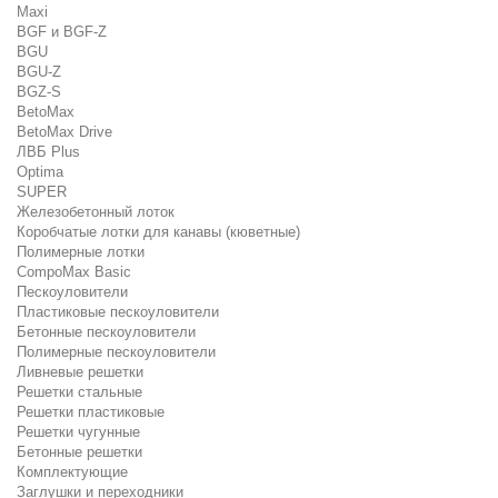
Maxi
BGF и BGF-Z
BGU
BGU-Z
BGZ-S
BetoMax
BetoMax Drive
ЛВБ Plus
Optima
SUPER
Железобетонный лоток
Коробчатые лотки для канавы (кюветные)
Полимерные лотки
CompoMax Basic
Пескоуловители
Пластиковые пескоуловители
Бетонные пескоуловители
Полимерные пескоуловители
Ливневые решетки
Решетки стальные
Решетки пластиковые
Решетки чугунные
Бетонные решетки
Комплектующие
Заглушки и переходники