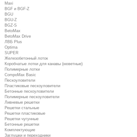
Maxi
BGF и BGF-Z
BGU
BGU-Z
BGZ-S
BetoMax
BetoMax Drive
ЛВБ Plus
Optima
SUPER
Железобетонный лоток
Коробчатые лотки для канавы (кюветные)
Полимерные лотки
CompoMax Basic
Пескоуловители
Пластиковые пескоуловители
Бетонные пескоуловители
Полимерные пескоуловители
Ливневые решетки
Решетки стальные
Решетки пластиковые
Решетки чугунные
Бетонные решетки
Комплектующие
Заглушки и переходники