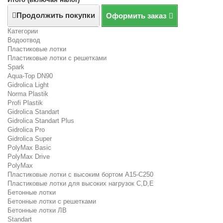
Продолжить покупки
Оформить заказ
Категории
Водоотвод
Пластиковые лотки
Пластиковые лотки с решетками
Spark
Aqua-Top DN90
Gidrolica Light
Norma Plastik
Profi Plastik
Gidrolica Standart
Gidrolica Standart Plus
Gidrolica Pro
Gidrolica Super
PolyMax Basic
PolyMax Drive
PolyMax
Пластиковые лотки с высоким бортом А15-C250
Пластиковые лотки для высоких нагрузок C,D,E
Бетонные лотки
Бетонные лотки с решетками
Бетонные лотки ЛВ
Standart