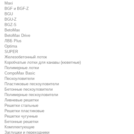
Maxi
BGF и BGF-Z
BGU
BGU-Z
BGZ-S
BetoMax
BetoMax Drive
ЛВБ Plus
Optima
SUPER
Железобетонный лоток
Коробчатые лотки для канавы (кюветные)
Полимерные лотки
CompoMax Basic
Пескоуловители
Пластиковые пескоуловители
Бетонные пескоуловители
Полимерные пескоуловители
Ливневые решетки
Решетки стальные
Решетки пластиковые
Решетки чугунные
Бетонные решетки
Комплектующие
Заглушки и переходники