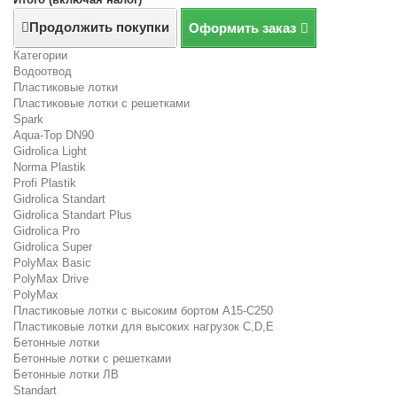
Продолжить покупки
Оформить заказ
Категории
Водоотвод
Пластиковые лотки
Пластиковые лотки с решетками
Spark
Aqua-Top DN90
Gidrolica Light
Norma Plastik
Profi Plastik
Gidrolica Standart
Gidrolica Standart Plus
Gidrolica Pro
Gidrolica Super
PolyMax Basic
PolyMax Drive
PolyMax
Пластиковые лотки с высоким бортом А15-C250
Пластиковые лотки для высоких нагрузок C,D,E
Бетонные лотки
Бетонные лотки с решетками
Бетонные лотки ЛВ
Standart