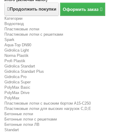
Продолжить покупки
Оформить заказ
Категории
Водоотвод
Пластиковые лотки
Пластиковые лотки с решетками
Spark
Aqua-Top DN90
Gidrolica Light
Norma Plastik
Profi Plastik
Gidrolica Standart
Gidrolica Standart Plus
Gidrolica Pro
Gidrolica Super
PolyMax Basic
PolyMax Drive
PolyMax
Пластиковые лотки с высоким бортом А15-C250
Пластиковые лотки для высоких нагрузок C,D,E
Бетонные лотки
Бетонные лотки с решетками
Бетонные лотки ЛВ
Standart