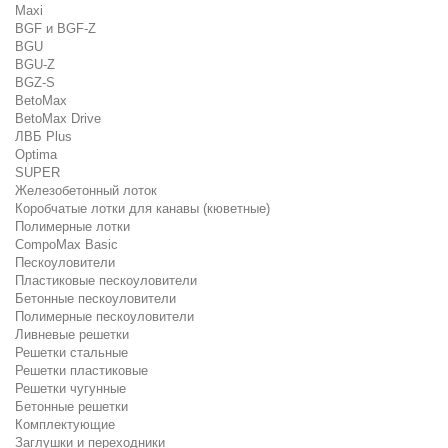
Maxi
BGF и BGF-Z
BGU
BGU-Z
BGZ-S
BetoMax
BetoMax Drive
ЛВБ Plus
Optima
SUPER
Железобетонный лоток
Коробчатые лотки для канавы (кюветные)
Полимерные лотки
CompoMax Basic
Пескоуловители
Пластиковые пескоуловители
Бетонные пескоуловители
Полимерные пескоуловители
Ливневые решетки
Решетки стальные
Решетки пластиковые
Решетки чугунные
Бетонные решетки
Комплектующие
Заглушки и переходники