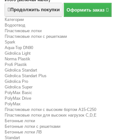
Продолжить покупки
Оформить заказ
Категории
Водоотвод
Пластиковые лотки
Пластиковые лотки с решетками
Spark
Aqua-Top DN90
Gidrolica Light
Norma Plastik
Profi Plastik
Gidrolica Standart
Gidrolica Standart Plus
Gidrolica Pro
Gidrolica Super
PolyMax Basic
PolyMax Drive
PolyMax
Пластиковые лотки с высоким бортом А15-C250
Пластиковые лотки для высоких нагрузок C,D,E
Бетонные лотки
Бетонные лотки с решетками
Бетонные лотки ЛВ
Standart