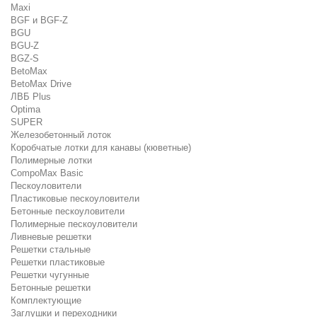
Maxi
BGF и BGF-Z
BGU
BGU-Z
BGZ-S
BetoMax
BetoMax Drive
ЛВБ Plus
Optima
SUPER
Железобетонный лоток
Коробчатые лотки для канавы (кюветные)
Полимерные лотки
CompoMax Basic
Пескоуловители
Пластиковые пескоуловители
Бетонные пескоуловители
Полимерные пескоуловители
Ливневые решетки
Решетки стальные
Решетки пластиковые
Решетки чугунные
Бетонные решетки
Комплектующие
Заглушки и переходники