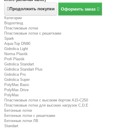
Продолжить покупки
Оформить заказ
Категории
Водоотвод
Пластиковые лотки
Пластиковые лотки с решетками
Spark
Aqua-Top DN90
Gidrolica Light
Norma Plastik
Profi Plastik
Gidrolica Standart
Gidrolica Standart Plus
Gidrolica Pro
Gidrolica Super
PolyMax Basic
PolyMax Drive
PolyMax
Пластиковые лотки с высоким бортом А15-C250
Пластиковые лотки для высоких нагрузок C,D,E
Бетонные лотки
Бетонные лотки с решетками
Бетонные лотки ЛВ
Standart