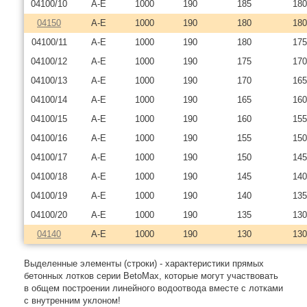
04100/10
A-E
1000
190
185
180
04150
A-E
1000
190
180
180
04100/11
A-E
1000
190
180
175
04100/12
A-E
1000
190
175
170
04100/13
A-E
1000
190
170
165
04100/14
A-E
1000
190
165
160
04100/15
A-E
1000
190
160
155
04100/16
A-E
1000
190
155
150
04100/17
A-E
1000
190
150
145
04100/18
A-E
1000
190
145
140
04100/19
A-E
1000
190
140
135
04100/20
A-E
1000
190
135
130
04140
A-E
1000
190
130
130
Выделенные элементы (строки) - характеристики прямых
бетонных лотков серии BetoMax, которые могут участвовать
в общем построении линейного водоотвода вместе с лотками
с внутренним уклоном!