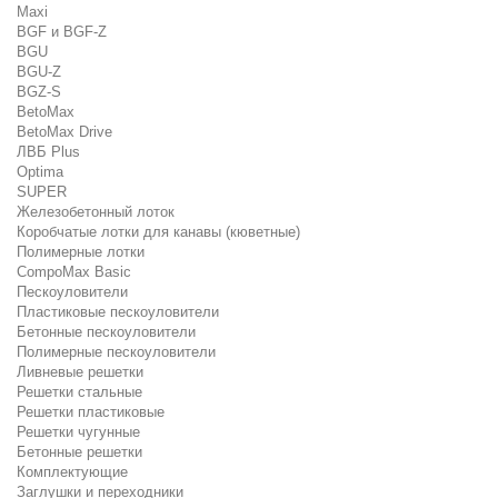
Maxi
BGF и BGF-Z
BGU
BGU-Z
BGZ-S
BetoMax
BetoMax Drive
ЛВБ Plus
Optima
SUPER
Железобетонный лоток
Коробчатые лотки для канавы (кюветные)
Полимерные лотки
CompoMax Basic
Пескоуловители
Пластиковые пескоуловители
Бетонные пескоуловители
Полимерные пескоуловители
Ливневые решетки
Решетки стальные
Решетки пластиковые
Решетки чугунные
Бетонные решетки
Комплектующие
Заглушки и переходники