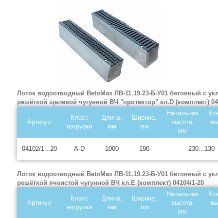
Лоток водоотводный BetoMax ЛВ-11.19.23-Б-У01 бетонный с ук
решёткой щелевой чугунной ВЧ "протектор" кл.D (комплект) 04
Начальная
Ко
Класс
Длина,
Ширина,
Артикул
высота,
вы
нагрузки
мм
мм
мм
04102/1...20
A-D
1000
190
230...130
Лоток водоотводный BetoMax ЛВ-11.19.23-Б-У01 бетонный с ук
решёткой ячеистой чугунной ВЧ кл.E (комплект) 04104/1-20
Начальная
Ко
Класс
Длина,
Ширина,
Артикул
высота,
вы
нагрузки
мм
мм
мм