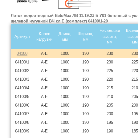
Лоток водоотводный BetoMax ЛВ-11.19.23-Б-У01 бетонный с ук
щелевой чугунной ВЧ кл.E (комплект) 04100/1-20
Начальная
Конеч
Класс
Длина,
Ширина,
Артикул
высота,
высот
нагрузки
мм
мм
мм
мм
04100
A-E
1000
190
230
230
04100/1
A-E
1000
190
230
225
04100/2
A-E
1000
190
225
220
04100/3
A-E
1000
190
220
215
04100/4
A-E
1000
190
215
210
04100/5
A-E
1000
190
210
205
04100/6
A-E
1000
190
205
200
04100/7
A-E
1000
190
200
195
04100/8
A-E
1000
190
195
190
04100/9
A-E
1000
190
190
185