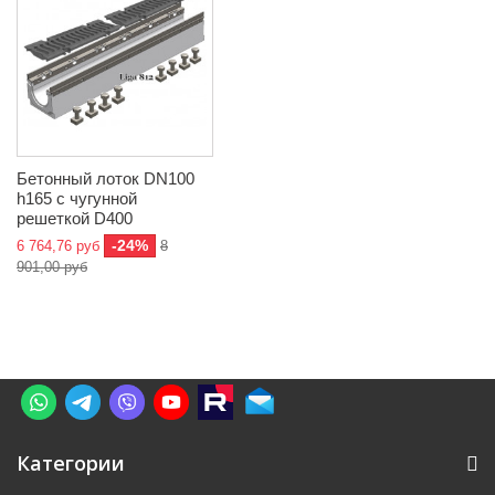
Бетонный лоток DN100
h165 с чугунной
решеткой D400
-24%
6 764,76 руб
8
901,00 руб
Категории