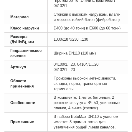
"протектор" кл.D или E (комплект)
04102/1
Стойкий к высоким нагрузкам, влаго-
Материал
и морозостойкий бетон (фибробетон)
Класс нагрузки
D400 (до 40 тонн) и E600 (до 60 тонн)
Размеры
1000х187х230...130
(ДхШхВ), мм
Гидравлическое
Ширина DN110 (110 мм)
сечение
04100/1...20, 04104/1...20,
Артикул
04102/1...20
Промзоны высокой интенсивности,
Области
склады, порты, транспортные
применения
терминалы...
В комплекте: 1 лоток бетонный, 2
Особенности
решетки из чугуна ВЧ 50, усиленные
планки, 4 винта (крепеж).
В наборе BetoMax DN110 с уклоном
Примечание
имеется 3 прямых лотка для
увеличения общей линии каналов.