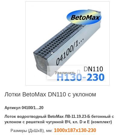
Увеличить
Лотки BetoMax DN110 с уклоном
Артикул
04100/1...20
Лоток водоотводный BetoMax ЛВ-11.19.23-Б бетонный с
уклоном с решеткой чугунной ВЧ, кл. D и E (комплект)
1000х187х130-230
Размеры (ДхШхВ), мм: