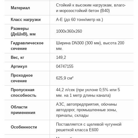
Стойкий к высоким нагрузкам, влаго-
Материал
и морозостойкий бетон (B40)
Класс нагрузки
А-E (до 60 тонн/метр кв.)
Размеры
1000х360х260
(ДхШхВ), мм
Гидравлическое
Ширина DN300 (300 мм), высота 200
сечение
мм.
Вес, кг
149,2
Артикул
04747155
Проходное
625,9 см²
сечение
Пропускная
44,2 л/сек (при уклоне 0,5% или 5
способность
мм. на 1 метр длины канала)
АЗС, автопредприятия, обочины
Области
автодорог, промышленные зоны,
применения
причалы, склады
Поставляется с щелевой чугунной
Особенности
решеткой класса E600