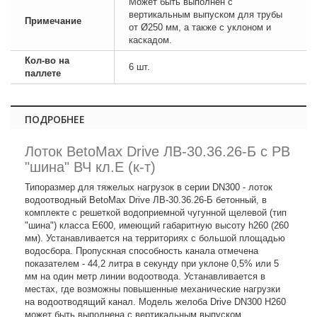
Может быть выполнен с
вертикальным выпуском для трубы
Примечание
от Ø250 мм, а также с уклоном и
каскадом.
Кол-во на
6 шт.
паллете
ПОДРОБНЕЕ
Лоток BetoMax Drive ЛВ-30.36.26-Б с РВ
"шина" ВЧ кл.E (к-т)
Типоразмер для тяжелых нагрузок в серии DN300 - лоток
водоотводный BetoMax Drive ЛВ-30.36.26-Б бетонный, в
комплекте с решеткой водоприемной чугунной щелевой (тип
"шина") класса E600, имеющий габаритную высоту h260 (260
мм). Устанавливается на территориях с большой площадью
водосбора. Пропускная способность канала отмечена
показателем - 44,2 литра в секунду при уклоне 0,5% или 5
мм на один метр линии водоотвода. Устанавливается в
местах, где возможны повышенные механические нагрузки
на водоотводящий канал. Модель желоба Drive DN300 H260
может быть выполнена с вертикальным выпуском,