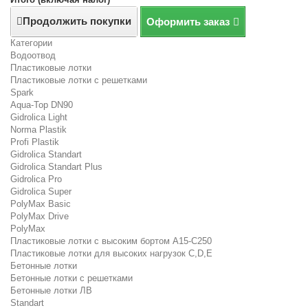
Продолжить покупки
Оформить заказ
Категории
Водоотвод
Пластиковые лотки
Пластиковые лотки с решетками
Spark
Aqua-Top DN90
Gidrolica Light
Norma Plastik
Profi Plastik
Gidrolica Standart
Gidrolica Standart Plus
Gidrolica Pro
Gidrolica Super
PolyMax Basic
PolyMax Drive
PolyMax
Пластиковые лотки с высоким бортом А15-C250
Пластиковые лотки для высоких нагрузок C,D,E
Бетонные лотки
Бетонные лотки с решетками
Бетонные лотки ЛВ
Standart