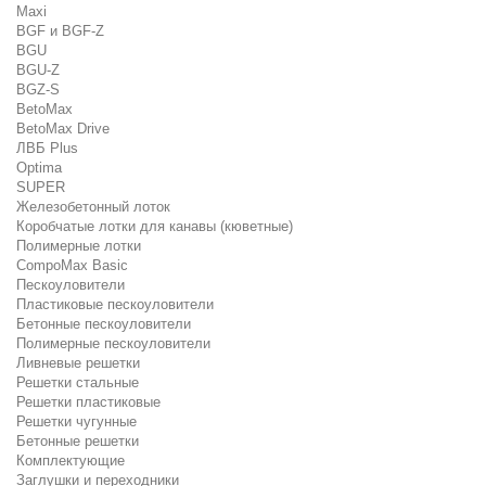
Maxi
BGF и BGF-Z
BGU
BGU-Z
BGZ-S
BetoMax
BetoMax Drive
ЛВБ Plus
Optima
SUPER
Железобетонный лоток
Коробчатые лотки для канавы (кюветные)
Полимерные лотки
CompoMax Basic
Пескоуловители
Пластиковые пескоуловители
Бетонные пескоуловители
Полимерные пескоуловители
Ливневые решетки
Решетки стальные
Решетки пластиковые
Решетки чугунные
Бетонные решетки
Комплектующие
Заглушки и переходники