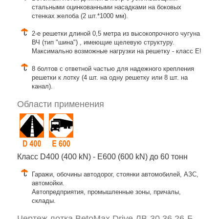
стальными оцинкованными насадками на боковых
стенках желоба (2 шт.*1000 мм).
2-е решетки длиной 0,5 метра из высокопрочного чугуна
ВЧ (тип "шина") , имеющие щелевую структуру.
Максимально возможные нагрузки на решетку - класс E!
8 болтов с ответной частью для надежного крепления
решетки к лотку (4 шт. на одну решетку или 8 шт. на
канал).
Области применения
Класс D400 (400 kN) - E600 (600 kN) до 60 тонн
Гаражи, обочины автодорог, стоянки автомобилей, АЗС,
автомойки.
Автопредприятия, промышленные зоны, причалы,
склады.
Чертеж лотка BetoMax Drive ЛВ-30.36.26-Б ,