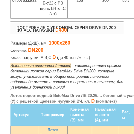
045076333/22
205
200
83,7
Б-У22 с РВ
щель ВЧ кл.C
(к-т)
ПОСТРОЕНИЕ С УКЛОНОМ. СЕРИЯ DRIVE DN200
D400
(КЛАСС НАГРУЗКИ
)
1000х260
Размеры (ДхШ), мм:
DN200
Сечение:
D
Класс нагрузки: A,B,C
(до 40 тонн/м. кв.)
Выделенные элементы (строки)
- характеристики прямых
бетонных лотков серии BetoMax Drive DN200, которые
могут участвовать в общем построении линейного
водоотвода вместе с лотками с переменным сечением, для
увеличения дренажной линии!
Лоток водоотводный BetoMax Drive ЛВ-20.26.... бетонный с ук
D
(У) с решеткой щелевой чугунной ВЧ, кл.
(комплект)
Конечная
Начальная
Вес,
Артикул
Типоразмер
высота
высота
кг
(В), мм
(А), мм
Лоток