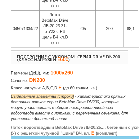
щель ВЧ кл.D
(к-т)
Лоток
BetoMax Drive
ЛВ-20.26.31-
045071334/22
205
200
88,1
Б-У22 с РВ
щель ВЧ кл.D
(к-т)
ПОСТРОЕНИЕ С УКЛОНОМ. СЕРИЯ DRIVE DN200
E600
(КЛАСС НАГРУЗКИ
)
1000х260
Размеры (ДхШ), мм:
DN200
Сечение:
E
Класс нагрузки: A,B,C,D
(до 60 тонн/м. кв.)
Выделенные элементы (строки)
- характеристики прямых
бетонных лотков серии BetoMax Drive DN200, которые
могут участвовать в общем построении линейного
водоотвода вместе с лотками с переменным сечением, для
увеличения дренажной линии!
Лоток водоотводный BetoMax Drive ЛВ-20.26.... бетонный с ук
E
(У) с решеткой чугунной "шина" ВЧ, кл.
(комплект)