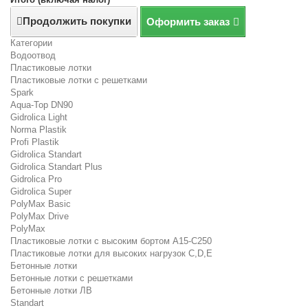
Продолжить покупки
Оформить заказ
Категории
Водоотвод
Пластиковые лотки
Пластиковые лотки с решетками
Spark
Aqua-Top DN90
Gidrolica Light
Norma Plastik
Profi Plastik
Gidrolica Standart
Gidrolica Standart Plus
Gidrolica Pro
Gidrolica Super
PolyMax Basic
PolyMax Drive
PolyMax
Пластиковые лотки с высоким бортом А15-C250
Пластиковые лотки для высоких нагрузок C,D,E
Бетонные лотки
Бетонные лотки с решетками
Бетонные лотки ЛВ
Standart