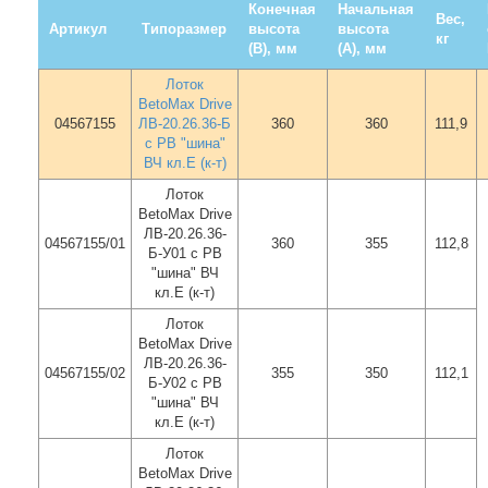
Конечная
Начальная
Вес,
Артикул
Типоразмер
высота
высота
кг
(В), мм
(А), мм
Лоток
BetoMax Drive
04567155
ЛВ-20.26.36-Б
360
360
111,9
с РВ "шина"
ВЧ кл.E (к-т)
Лоток
BetoMax Drive
ЛВ-20.26.36-
04567155/01
360
355
112,8
Б-У01 с РВ
"шина" ВЧ
кл.E (к-т)
Лоток
BetoMax Drive
ЛВ-20.26.36-
04567155/02
355
350
112,1
Б-У02 с РВ
"шина" ВЧ
кл.E (к-т)
Лоток
BetoMax Drive