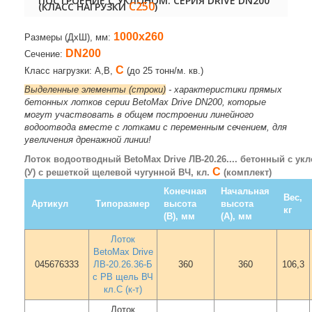
ПОСТРОЕНИЕ С УКЛОНОМ. СЕРИЯ DRIVE DN200
C250
(КЛАСС НАГРУЗКИ
)
1000х260
Размеры (ДхШ), мм:
DN200
Сечение:
C
Класс нагрузки: A,B,
(до 25 тонн/м. кв.)
Выделенные элементы (строки)
- характеристики прямых
бетонных лотков серии BetoMax Drive DN200, которые
могут участвовать в общем построении линейного
водоотвода вместе с лотками с переменным сечением, для
увеличения дренажной линии!
Лоток водоотводный BetoMax Drive ЛВ-20.26.... бетонный с ук
С
(У) с решеткой щелевой чугунной ВЧ, кл.
(комплект)
Конечная
Начальная
Вес,
Артикул
Типоразмер
высота
высота
кг
(В), мм
(А), мм
Лоток
BetoMax Drive
045676333
ЛВ-20.26.36-Б
360
360
106,3
с РВ щель ВЧ
кл.С (к-т)
Лоток