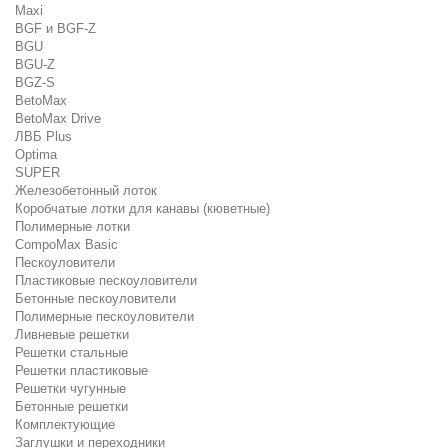
Maxi
BGF и BGF-Z
BGU
BGU-Z
BGZ-S
BetoMax
BetoMax Drive
ЛВБ Plus
Optima
SUPER
Железобетонный лоток
Коробчатые лотки для канавы (кюветные)
Полимерные лотки
CompoMax Basic
Пескоуловители
Пластиковые пескоуловители
Бетонные пескоуловители
Полимерные пескоуловители
Ливневые решетки
Решетки стальные
Решетки пластиковые
Решетки чугунные
Бетонные решетки
Комплектующие
Заглушки и переходники