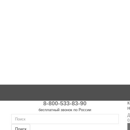
8-800-533-83-90
К
Н
бесплатный звонок по России
Д
0
Поиск