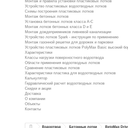
Монтаж и правила установки пластиковых лотков
Устройство пластиковых водоотводных лотков
Схемы построения пластиковых лотков
Монтаж бетонных лотков
Установка бетонных лотков класса A-C
Монтаж лотков бетонных класса D и E
Монтаж дождеприемников ливневой канализации
Устройство лотков Spark - инструкция по применению
Монтаж газонной решетки для дорожек и парковки
Устройство пластиковых лотков PolyMax Basic высокий бо
Характеристики
Классы нагрузки поверхностного водоотвода
Области применения водоотводных лотков
Сравнение пластиковых лотков
Характеристики пластика для водоотводных лотков
Калькулятор
Гидравлический расчет водоотводных лотков
Скидки и акции
Доставка
О компании
Объекты
Контакты
Водоотвод
Бетонные лотки
BetoMax Driv