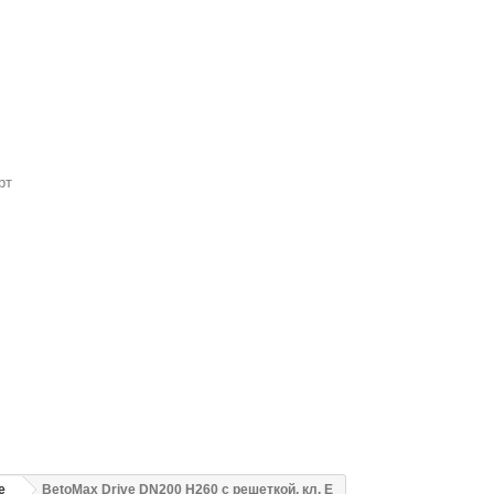
рт
e
BetoMax Drive DN200 H260 с решеткой, кл. E