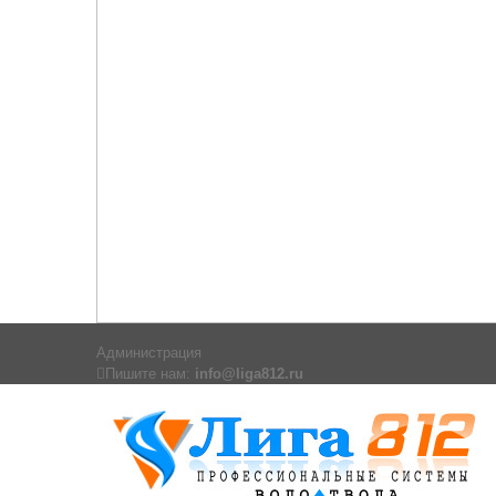
Администрация
Пишите нам:
info@liga812.ru