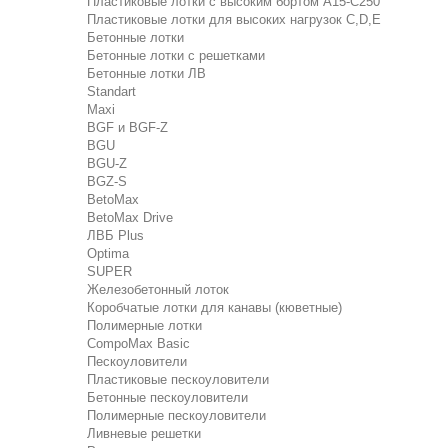
Пластиковые лотки с высоким бортом А15-C250
Пластиковые лотки для высоких нагрузок C,D,E
Бетонные лотки
Бетонные лотки с решетками
Бетонные лотки ЛВ
Standart
Maxi
BGF и BGF-Z
BGU
BGU-Z
BGZ-S
BetoMax
BetoMax Drive
ЛВБ Plus
Optima
SUPER
Железобетонный лоток
Коробчатые лотки для канавы (кюветные)
Полимерные лотки
CompoMax Basic
Пескоуловители
Пластиковые пескоуловители
Бетонные пескоуловители
Полимерные пескоуловители
Ливневые решетки