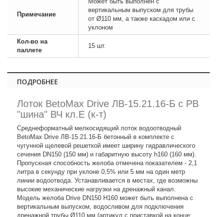
Может быть выполнен с
вертикальным выпуском для трубы
Примечание
от Ø110 мм, а также каскадом или с
уклоном
Кол-во на
15 шт.
паллете
ПОДРОБНЕЕ
Лоток BetoMax Drive ЛВ-15.21.16-Б с РВ
"шина" ВЧ кл.E (к-т)
Среднеформатный мелкосидящий лоток водоотводный
BetoMax Drive ЛВ-15.21.16-Б бетонный в комплекте с
чугунной щелевой решеткой имеет ширину гидравлического
сечения DN150 (150 мм) и габаритную высоту h160 (160 мм).
Пропускная способность желоба отмечена показателем - 2,1
литра в секунду при уклоне 0,5% или 5 мм на один метр
линии водоотвода. Устанавливается в местах, где возможны
высокие механические нагрузки на дренажный канал.
Модель желоба Drive DN150 H160 может быть выполнена с
вертикальным выпуском, водосливом для подключения
дренажной трубы Ø110 мм (артикул с приставкой на конце: