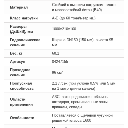
Стойкий к высоким нагрузкам, влаго-
Материал
и морозостойкий бетон (B40)
Класс нагрузки
А-E (до 60 тонн/метр кв.)
Размеры
1000х210х160
(ДхШхВ), мм
Гидравлическое
Ширина DN150 (150 мм), высота 95
сечение
мм.
Вес, кг
68,1
Артикул
04247155
Проходное
96 см²
сечение
Пропускная
2,1 л/сек (при уклоне 0,5% или 5 мм.
способность
на 1 метр длины канала)
АЗС, автопредприятия, обочины
Области
автодорог, промышленные зоны,
применения
причалы, склады
Поставляется с щелевой чугунной
Особенности
решеткой класса E600