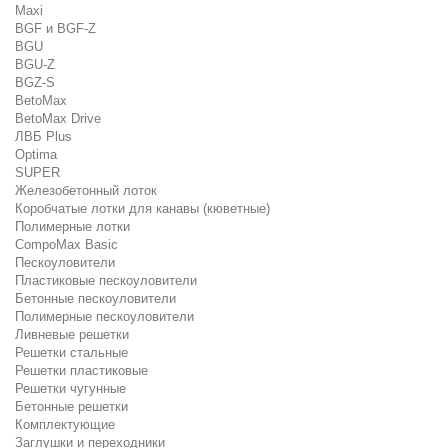
Maxi
BGF и BGF-Z
BGU
BGU-Z
BGZ-S
BetoMax
BetoMax Drive
ЛВБ Plus
Optima
SUPER
Железобетонный лоток
Коробчатые лотки для канавы (кюветные)
Полимерные лотки
CompoMax Basic
Пескоуловители
Пластиковые пескоуловители
Бетонные пескоуловители
Полимерные пескоуловители
Ливневые решетки
Решетки стальные
Решетки пластиковые
Решетки чугунные
Бетонные решетки
Комплектующие
Заглушки и переходники