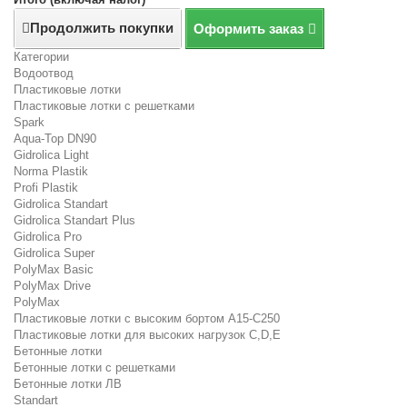
Продолжить покупки
Оформить заказ
Категории
Водоотвод
Пластиковые лотки
Пластиковые лотки с решетками
Spark
Aqua-Top DN90
Gidrolica Light
Norma Plastik
Profi Plastik
Gidrolica Standart
Gidrolica Standart Plus
Gidrolica Pro
Gidrolica Super
PolyMax Basic
PolyMax Drive
PolyMax
Пластиковые лотки с высоким бортом А15-C250
Пластиковые лотки для высоких нагрузок C,D,E
Бетонные лотки
Бетонные лотки с решетками
Бетонные лотки ЛВ
Standart