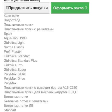
Продолжить покупки
Оформить заказ
Категории
Водоотвод
Пластиковые лотки
Пластиковые лотки с решетками
Spark
Aqua-Top DN90
Gidrolica Light
Norma Plastik
Profi Plastik
Gidrolica Standart
Gidrolica Standart Plus
Gidrolica Pro
Gidrolica Super
PolyMax Basic
PolyMax Drive
PolyMax
Пластиковые лотки с высоким бортом А15-C250
Пластиковые лотки для высоких нагрузок C,D,E
Бетонные лотки
Бетонные лотки с решетками
Бетонные лотки ЛВ
Standart