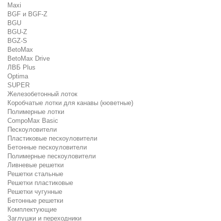
Maxi
BGF и BGF-Z
BGU
BGU-Z
BGZ-S
BetoMax
BetoMax Drive
ЛВБ Plus
Optima
SUPER
Железобетонный лоток
Коробчатые лотки для канавы (кюветные)
Полимерные лотки
CompoMax Basic
Пескоуловители
Пластиковые пескоуловители
Бетонные пескоуловители
Полимерные пескоуловители
Ливневые решетки
Решетки стальные
Решетки пластиковые
Решетки чугунные
Бетонные решетки
Комплектующие
Заглушки и переходники