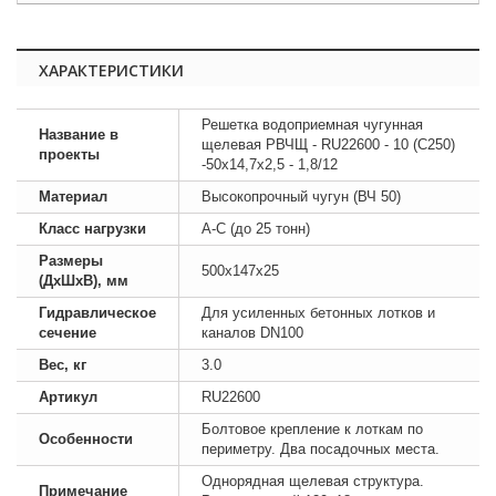
ХАРАКТЕРИСТИКИ
Решетка водоприемная чугунная
Название в
щелевая РВЧЩ - RU22600 - 10 (C250)
проекты
-50x14,7x2,5 - 1,8/12
Материал
Высокопрочный чугун (ВЧ 50)
Класс нагрузки
А-C (до 25 тонн)
Размеры
500х147х25
(ДхШхВ), мм
Гидравлическое
Для усиленных бетонных лотков и
сечение
каналов DN100
Вес, кг
3.0
Артикул
RU22600
Болтовое крепление к лоткам по
Особенности
периметру. Два посадочных места.
Однорядная щелевая структура.
Примечание