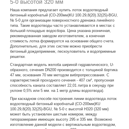
5-0 высотой 320 мм
Наша компания предлагает купить лоток водоотводный
бетонный коробчатый (СО-200мм)КU 100.29,8(20).32(25)-BGU,
№ 5-0 для организации поверхностного дренажа линейного
типа. Такие водоотводы часто устанавливаются в местах с
большой площадью водосбора. Цена указана розничная,
рекомендованная заводом изготовителем, а конечная
стоимость лотка формируется на основании общего счета.
Дополнительно, для этих систем можно приобрести
бетонный дождеприемник, пескоуловитель и водоприемные
решетки.
Стандартная модель желоба шириной гидравлического, U-
образного, сечения DN200 производится с толщиной бортика
47 мм, основания 70 мм методом вибпропрессования. С
характеристикой проходного сечения - 407 см², пропускная
способность канала составляет 22,01 литра в секунду при
уклоне 0,5% или 5 мм. на 1 метр длины водоотвода).
При каскадном способе построения линии водоотвода лоток
водоотводный бетонный коробчатый (СО-200мм)КU
100.29,8(20).32(25)-BGU, № 5-0 с высотой Н320 (320 мм)
может быть установлен шестым номером, между
типоразмерами имеющих высоту 295 и 335 мм. Возможно
изготовление данной модели с вертикальным водоотводом,