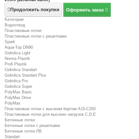
Продолжить покупки
Оформить заказ
Категории
Водоотвод
Пластиковые лотки
Пластиковые лотки с решетками
Spark
Aqua-Top DN90
Gidrolica Light
Norma Plastik
Profi Plastik
Gidrolica Standart
Gidrolica Standart Plus
Gidrolica Pro
Gidrolica Super
PolyMax Basic
PolyMax Drive
PolyMax
Пластиковые лотки с высоким бортом А15-C250
Пластиковые лотки для высоких нагрузок C,D,E
Бетонные лотки
Бетонные лотки с решетками
Бетонные лотки ЛВ
Standart