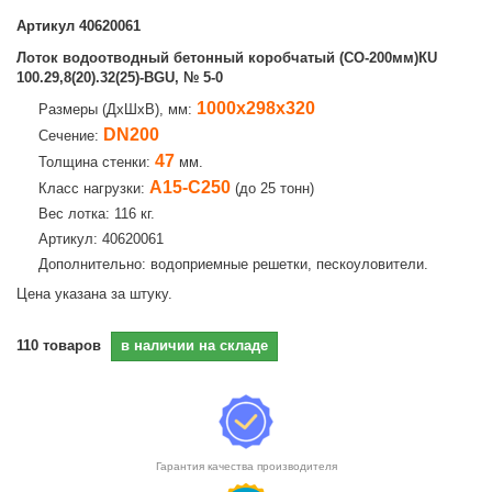
Артикул
40620061
Лоток водоотводный бетонный коробчатый (СО-200мм)КU
100.29,8(20).32(25)-BGU, № 5-0
1000х298х320
Размеры (ДхШхВ), мм:
DN200
Сечение:
47
Толщина стенки:
мм.
А15-С250
Класс нагрузки:
(до 25 тонн)
Вес лотка: 116 кг.
Артикул: 40620061
Дополнительно: водоприемные решетки, пескоуловители.
Цена указана за штуку.
110
товаров
в наличии на складе
Гарантия качества производителя