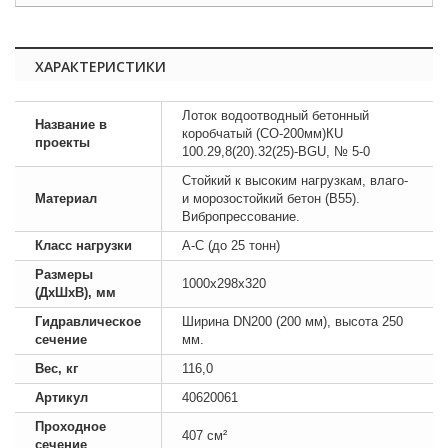
ХАРАКТЕРИСТИКИ
Лоток водоотводный бетонный
Название в
коробчатый (СО-200мм)КU
проекты
100.29,8(20).32(25)-BGU, № 5-0
Стойкий к высоким нагрузкам, влаго-
Материал
и морозостойкий бетон (B55).
Вибропрессование.
Класс нагрузки
А-С (до 25 тонн)
Размеры
1000х298х320
(ДхШхВ), мм
Гидравлическое
Ширина DN200 (200 мм), высота 250
сечение
мм.
Вес, кг
116,0
Артикул
40620061
Проходное
407 см²
сечение