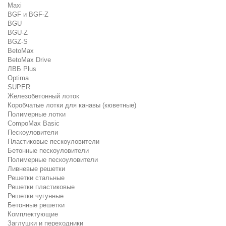
Maxi
BGF и BGF-Z
BGU
BGU-Z
BGZ-S
BetoMax
BetoMax Drive
ЛВБ Plus
Optima
SUPER
Железобетонный лоток
Коробчатые лотки для канавы (кюветные)
Полимерные лотки
CompoMax Basic
Пескоуловители
Пластиковые пескоуловители
Бетонные пескоуловители
Полимерные пескоуловители
Ливневые решетки
Решетки стальные
Решетки пластиковые
Решетки чугунные
Бетонные решетки
Комплектующие
Заглушки и переходники