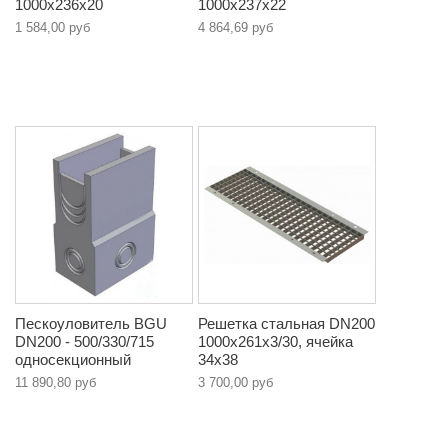
1000х236х20
1000х237х22
1 584,00 руб
4 864,69 руб
Пескоуловитель BGU
Решетка стальная DN200
DN200 - 500/330/715
1000х261х3/30, ячейка
односекционный
34х38
11 890,80 руб
3 700,00 руб