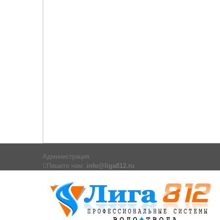
Администрация
Пишите нам:
info@liga812.ru