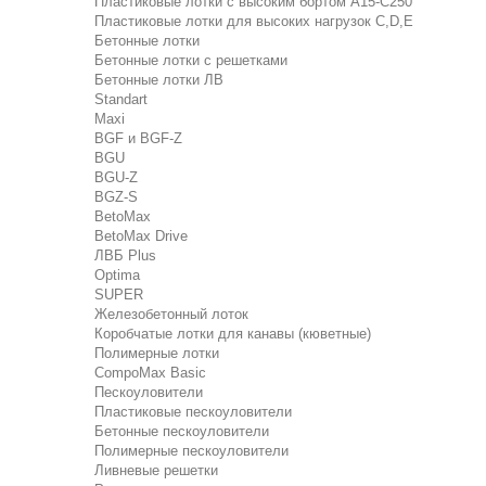
Пластиковые лотки с высоким бортом А15-C250
Пластиковые лотки для высоких нагрузок C,D,E
Бетонные лотки
Бетонные лотки с решетками
Бетонные лотки ЛВ
Standart
Maxi
BGF и BGF-Z
BGU
BGU-Z
BGZ-S
BetoMax
BetoMax Drive
ЛВБ Plus
Optima
SUPER
Железобетонный лоток
Коробчатые лотки для канавы (кюветные)
Полимерные лотки
CompoMax Basic
Пескоуловители
Пластиковые пескоуловители
Бетонные пескоуловители
Полимерные пескоуловители
Ливневые решетки