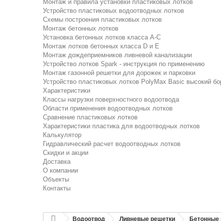
Монтаж и правила установки пластиковых лотков
Устройство пластиковых водоотводных лотков
Схемы построения пластиковых лотков
Монтаж бетонных лотков
Установка бетонных лотков класса A-C
Монтаж лотков бетонных класса D и E
Монтаж дождеприемников ливневой канализации
Устройство лотков Spark - инструкция по применению
Монтаж газонной решетки для дорожек и парковки
Устройство пластиковых лотков PolyMax Basic высокий бо
Характеристики
Классы нагрузки поверхностного водоотвода
Области применения водоотводных лотков
Сравнение пластиковых лотков
Характеристики пластика для водоотводных лотков
Калькулятор
Гидравлический расчет водоотводных лотков
Скидки и акции
Доставка
О компании
Объекты
Контакты
Водоотвод
Ливневые решетки
Бетонные 