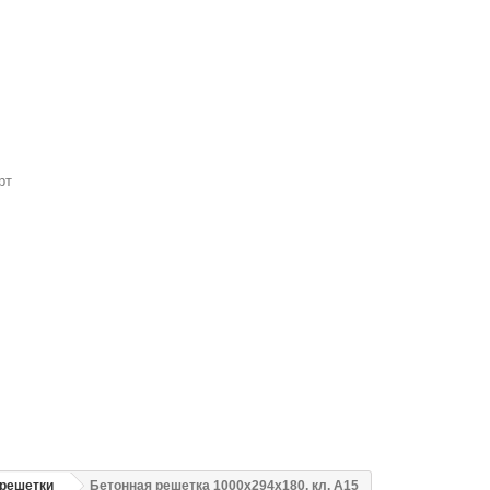
рт
решетки
Бетонная решетка 1000х294х180, кл. A15