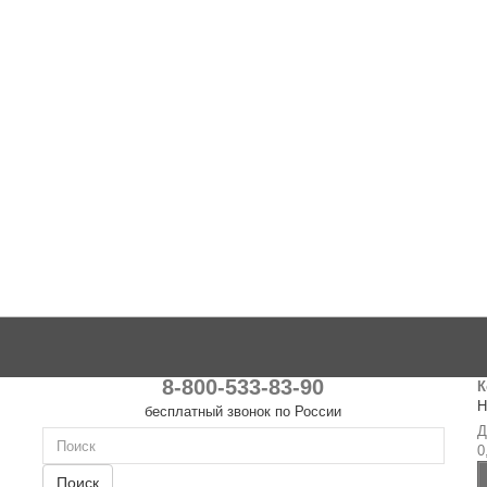
8-800-533-83-90
К
Н
бесплатный звонок по России
Д
0
Поиск