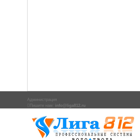
Администрация
Пишите нам:
info@liga812.ru