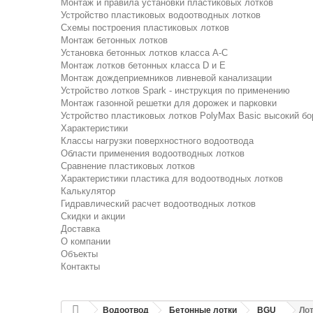
Монтаж и правила установки пластиковых лотков
Устройство пластиковых водоотводных лотков
Схемы построения пластиковых лотков
Монтаж бетонных лотков
Установка бетонных лотков класса A-C
Монтаж лотков бетонных класса D и E
Монтаж дождеприемников ливневой канализации
Устройство лотков Spark - инструкция по применению
Монтаж газонной решетки для дорожек и парковки
Устройство пластиковых лотков PolyMax Basic высокий бо
Характеристики
Классы нагрузки поверхностного водоотвода
Области применения водоотводных лотков
Сравнение пластиковых лотков
Характеристики пластика для водоотводных лотков
Калькулятор
Гидравлический расчет водоотводных лотков
Скидки и акции
Доставка
О компании
Объекты
Контакты
Водоотвод
Бетонные лотки
BGU
Лот