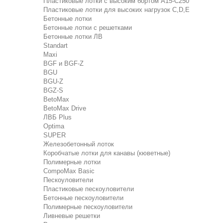
Пластиковые лотки с высоким бортом А15-C250
Пластиковые лотки для высоких нагрузок C,D,E
Бетонные лотки
Бетонные лотки с решетками
Бетонные лотки ЛВ
Standart
Maxi
BGF и BGF-Z
BGU
BGU-Z
BGZ-S
BetoMax
BetoMax Drive
ЛВБ Plus
Optima
SUPER
Железобетонный лоток
Коробчатые лотки для канавы (кюветные)
Полимерные лотки
CompoMax Basic
Пескоуловители
Пластиковые пескоуловители
Бетонные пескоуловители
Полимерные пескоуловители
Ливневые решетки