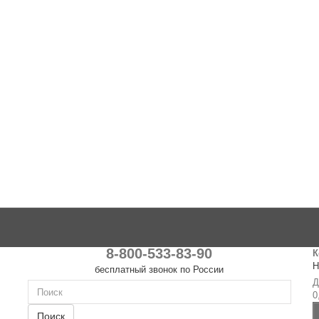
8-800-533-83-90
К
Н
бесплатный звонок по России
Д
0
Поиск