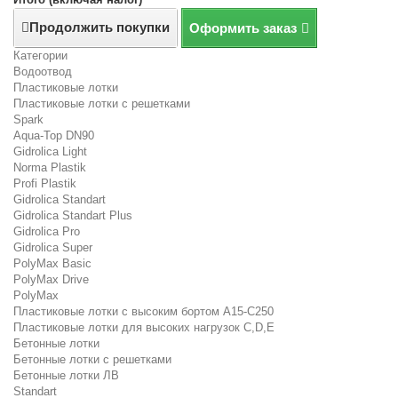
Продолжить покупки
Оформить заказ
Категории
Водоотвод
Пластиковые лотки
Пластиковые лотки с решетками
Spark
Aqua-Top DN90
Gidrolica Light
Norma Plastik
Profi Plastik
Gidrolica Standart
Gidrolica Standart Plus
Gidrolica Pro
Gidrolica Super
PolyMax Basic
PolyMax Drive
PolyMax
Пластиковые лотки с высоким бортом А15-C250
Пластиковые лотки для высоких нагрузок C,D,E
Бетонные лотки
Бетонные лотки с решетками
Бетонные лотки ЛВ
Standart