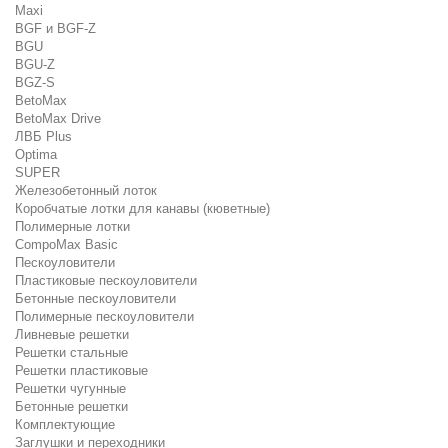
Maxi
BGF и BGF-Z
BGU
BGU-Z
BGZ-S
BetoMax
BetoMax Drive
ЛВБ Plus
Optima
SUPER
Железобетонный лоток
Коробчатые лотки для канавы (кюветные)
Полимерные лотки
CompoMax Basic
Пескоуловители
Пластиковые пескоуловители
Бетонные пескоуловители
Полимерные пескоуловители
Ливневые решетки
Решетки стальные
Решетки пластиковые
Решетки чугунные
Бетонные решетки
Комплектующие
Заглушки и переходники