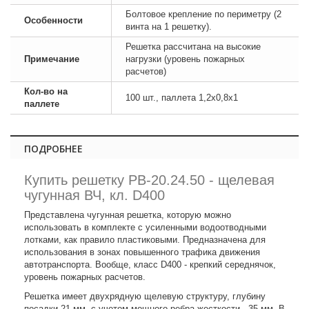
Болтовое крепление по периметру (2
Особенности
винта на 1 решетку).
Решетка рассчитана на высокие
Примечание
нагрузки (уровень пожарных
расчетов)
Кол-во на
100 шт., паллета 1,2х0,8х1
паллете
ПОДРОБНЕЕ
Купить решетку РВ-20.24.50 - щелевая
чугунная ВЧ, кл. D400
Представлена чугунная решетка, которую можно
использовать в комплекте с усиленными водоотводными
лотками, как правило пластиковыми. Предназначена для
использования в зонах повышенного трафика движения
автотранспорта. Вообще, класс D400 - крепкий середнячок,
уровень пожарных расчетов.
Решетка имеет двухрядную щелевую структуру, глубину
посадки 21 мм, с учетом мощного ребра жесткости - 35 мм. В