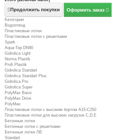
Продолжить покупки
Оформить заказ
Категории
Водоотвод
Пластиковые лотки
Пластиковые лотки с решетками
Spark
Aqua-Top DN90
Gidrolica Light
Norma Plastik
Profi Plastik
Gidrolica Standart
Gidrolica Standart Plus
Gidrolica Pro
Gidrolica Super
PolyMax Basic
PolyMax Drive
PolyMax
Пластиковые лотки с высоким бортом А15-C250
Пластиковые лотки для высоких нагрузок C,D,E
Бетонные лотки
Бетонные лотки с решетками
Бетонные лотки ЛВ
Standart