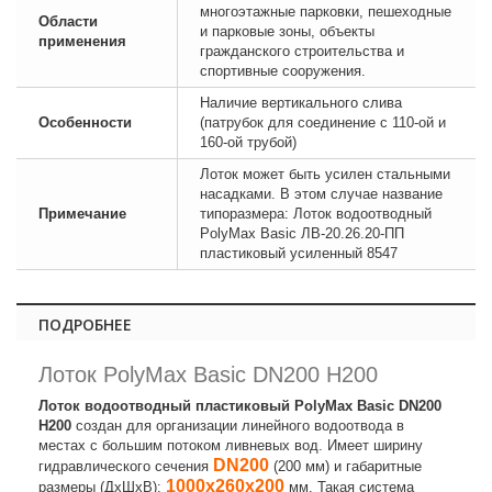
многоэтажные парковки, пешеходные
Области
и парковые зоны, объекты
применения
гражданского строительства и
спортивные сооружения.
Наличие вертикального слива
Особенности
(патрубок для соединение с 110-ой и
160-ой трубой)
Лоток может быть усилен стальными
насадками. В этом случае название
Примечание
типоразмера: Лоток водоотводный
PolyMax Basic ЛВ-20.26.20-ПП
пластиковый усиленный 8547
ПОДРОБНЕЕ
Лоток PolyMax Basic DN200 H200
Лоток водоотводный пластиковый PolyMax Basic DN200
H200
создан для организации линейного водоотвода в
местах с большим потоком ливневых вод. Имеет ширину
DN200
гидравлического сечения
(200 мм) и габаритные
1000х260х200
размеры (ДхШхВ):
мм. Такая система