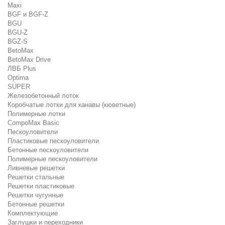
Maxi
BGF и BGF-Z
BGU
BGU-Z
BGZ-S
BetoMax
BetoMax Drive
ЛВБ Plus
Optima
SUPER
Железобетонный лоток
Коробчатые лотки для канавы (кюветные)
Полимерные лотки
CompoMax Basic
Пескоуловители
Пластиковые пескоуловители
Бетонные пескоуловители
Полимерные пескоуловители
Ливневые решетки
Решетки стальные
Решетки пластиковые
Решетки чугунные
Бетонные решетки
Комплектующие
Заглушки и переходники