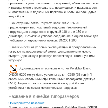
применяется для спортивных сооружений, объектов частного
и гражданского строительства, пешеходных и парковых зон,
многоэтажных и подземных парковок с большой площадью
водосбора.
В конструкции лотка PolyMax Basic ЛВ-20.26.20
предусмотрен вертикальный водослив (вертикальныt
патрубки для соединения с трубкой 110-ого и 160-ого
диаметра). Возможно угловое соединение в одной точке для
Г-образного подключения лотков: DN200 H200.
В зависимости от условий эксплуатации и предполагаемых
нагрузок на водоотводный лоток, дополнительно можно
выбрать дренажную решетку: пластиковую, стальную или
чугунную.
Водоотводные пластиковые лотки PolyMax Basic
DN200 H200 могут быть усилены до кл. C250 (25 тонн) П-
образными стальными оцинкованными насадками (артикул
8547). Борта лотка покрытые такой насадкой более
устойчивы к высоким механическим нагрузкам.
Название в линейке типоразмеров
Общепринятое название:
Лоток водоотводный пластиковый PolyMax Basic DN200