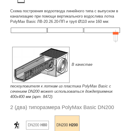
Схема построения водоотвода линейного типа с выпуском в
канализацию при помощи вертикального водослива лотка
PolyMax Basic ЛВ-20.26.20-ПП и труб Ø110 или 160 мм:
В качестве
пескоуловителя к лоткам из пластика PolyMax Basic с
сечением DN200 может использоваться дождеприемник
400х400 мм (арт. 8472).
2 (два) типоразмера PolyMax Basic DN200
DN200
H80
DN200
H200