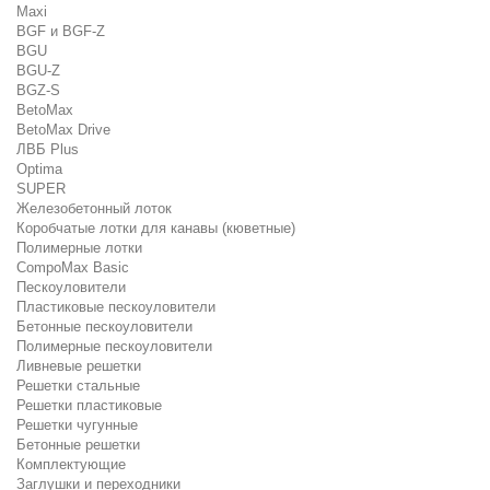
Maxi
BGF и BGF-Z
BGU
BGU-Z
BGZ-S
BetoMax
BetoMax Drive
ЛВБ Plus
Optima
SUPER
Железобетонный лоток
Коробчатые лотки для канавы (кюветные)
Полимерные лотки
CompoMax Basic
Пескоуловители
Пластиковые пескоуловители
Бетонные пескоуловители
Полимерные пескоуловители
Ливневые решетки
Решетки стальные
Решетки пластиковые
Решетки чугунные
Бетонные решетки
Комплектующие
Заглушки и переходники