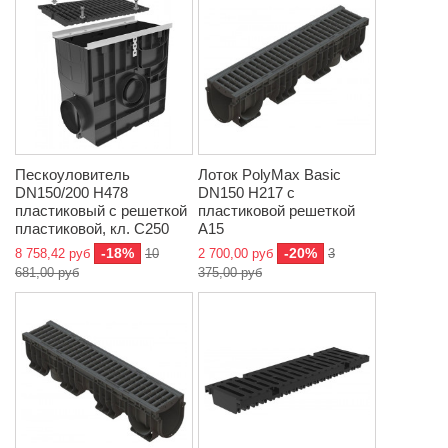
Пескоуловитель
Лоток PolyMax Basic
DN150/200 H478
DN150 H217 с
пластиковый с решеткой
пластиковой решеткой
пластиковой, кл. C250
A15
-18%
-20%
8 758,42 руб
10
2 700,00 руб
3
681,00 руб
375,00 руб