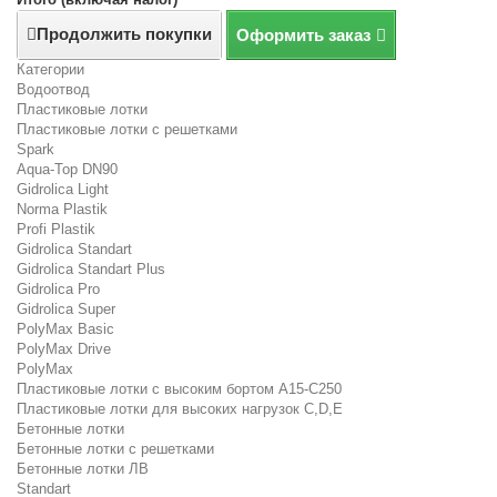
Продолжить покупки
Оформить заказ
Категории
Водоотвод
Пластиковые лотки
Пластиковые лотки с решетками
Spark
Aqua-Top DN90
Gidrolica Light
Norma Plastik
Profi Plastik
Gidrolica Standart
Gidrolica Standart Plus
Gidrolica Pro
Gidrolica Super
PolyMax Basic
PolyMax Drive
PolyMax
Пластиковые лотки с высоким бортом А15-C250
Пластиковые лотки для высоких нагрузок C,D,E
Бетонные лотки
Бетонные лотки с решетками
Бетонные лотки ЛВ
Standart