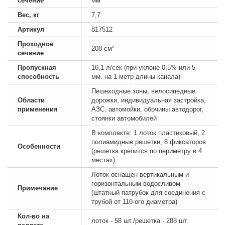
сечение
мм
Вес, кг
7,7
Артикул
817512
Проходное
208 см²
сечение
Пропускная
16,1 л/сек (при уклоне 0,5% или 5
способность
мм. на 1 метр длины канала)
Пешеходные зоны, велосипедные
Области
дорожки, индивидуальная застройка,
применения
АЗС, автомойки, обочины автодорог,
стоянки автомобилей
В комплекте: 1 лоток пластиковый, 2
полиамидные решетки, 8 фиксаторов
Особенности
(решетка крепится по периметру в 4
местах)
Лоток оснащен вертикальным и
горизонтальным водосливом
Примечание
(штатный патрубок для соединения с
трубой от 110-ого диаметра)
Кол-во на
лоток - 58 шт./решетка - 288 шт.