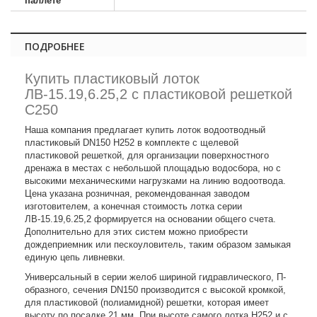
паллете
ПОДРОБНЕЕ
Купить пластиковый лоток
ЛВ-15.19,6.25,2 с пластиковой решеткой
C250
Наша компания предлагает купить лоток водоотводный
пластиковый DN150 H252 в комплекте с щелевой
пластиковой решеткой, для организации поверхностного
дренажа в местах с небольшой площадью водосбора, но с
высокими механическими нагрузками на линию водоотвода.
Цена указана розничная, рекомендованная заводом
изготовителем, а конечная стоимость лотка серии
ЛВ-15.19,6.25,2 формируется на основании общего счета.
Дополнительно для этих систем можно приобрести
дождеприемник или пескоуловитель, таким образом замыкая
единую цепь ливневки.
Универсальный в серии желоб шириной гидравлического, П-
образного, сечения DN150 производится с высокой кромкой,
для пластиковой (полиамидной) решетки, которая имеет
высоту по посадке 21 мм. При высоте самого лотка H252 и с