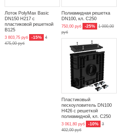
Лоток PolyMax Basic
Полиамидная решетка
DN150 H217 с
DN100, кл. C250
пластиковой решеткой
-25%
750,00 руб
1 000,00
В125
руб
-15%
3 803,75 руб
4
475,00 руб
Пластиковый
пескоуловитель DN100
H426 с решеткой
полиамидной, кл. C250
-10%
3 061,80 руб
3
402,00 руб