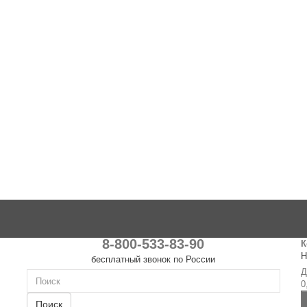
8-800-533-83-90
К
Н
бесплатный звонок по России
Д
0
Поиск