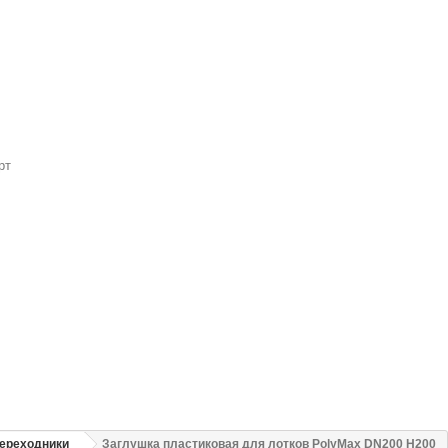
рт
переходники
Заглушка пластиковая для лотков PolyMax DN200 H200