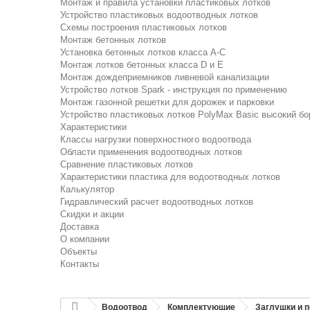
Монтаж и правила установки пластиковых лотков
Устройство пластиковых водоотводных лотков
Схемы построения пластиковых лотков
Монтаж бетонных лотков
Установка бетонных лотков класса A-C
Монтаж лотков бетонных класса D и E
Монтаж дождеприемников ливневой канализации
Устройство лотков Spark - инструкция по применению
Монтаж газонной решетки для дорожек и парковки
Устройство пластиковых лотков PolyMax Basic высокий бо
Характеристики
Классы нагрузки поверхностного водоотвода
Области применения водоотводных лотков
Сравнение пластиковых лотков
Характеристики пластика для водоотводных лотков
Калькулятор
Гидравлический расчет водоотводных лотков
Скидки и акции
Доставка
О компании
Объекты
Контакты
Водоотвод
Комплектующие
Заглушки и 