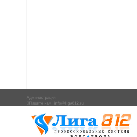
Администрация
Пишите нам:
info@liga812.ru