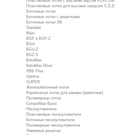
Пластиковые лотки с высоким бортом А15-C250
Пластиковые лотки для высоких нагрузок C,D,E
Бетонные лотки
Бетонные лотки с решетками
Бетонные лотки ЛВ
Standart
Maxi
BGF и BGF-Z
BGU
BGU-Z
BGZ-S
BetoMax
BetoMax Drive
ЛВБ Plus
Optima
SUPER
Железобетонный лоток
Коробчатые лотки для канавы (кюветные)
Полимерные лотки
CompoMax Basic
Пескоуловители
Пластиковые пескоуловители
Бетонные пескоуловители
Полимерные пескоуловители
Ливневые решетки