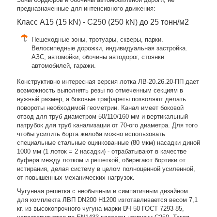
предназначенные для интенсивного движения:
Класс A15 (15 kN) - C250 (250 kN) до 25 тонн/м2
Пешеходные зоны, тротуары, скверы, парки.
Велосипедные дорожки, индивидуальная застройка.
АЗС, автомойки, обочины автодорог, стоянки
автомобилей, гаражи.
Конструктивно интересная версия лотка ЛВ-20.26.20-ПП дает
возможность выполнять резы по отмеченным секциям в
нужный размер, а боковые трафареты позволяют делать
повороты необходимой геометрии. Канал имеет боковой
отвод для труб диаметром 50/110/160 мм и вертикальный
патрубок для труб канализации от 70-ого диаметра. Для того
чтобы усилить борта желоба можно использовать
специальные стальные оцинкованные (80 мкм) насадки диной
1000 мм (1 лоток = 2 насадки) - отрабатывают в качестве
буфера между лотком и решеткой, оберегают бортики от
истирания, делая систему в целом полноценной усиленной,
от повышенных механических нагрузок.
Чугунная решетка с необычным и симпатичным дизайном
для комплекта ЛВП DN200 H1200 изготавливается весом 7,1
кг. из высокопрочного чугуна марки ВЧ-50 ГОСТ 7293-85,