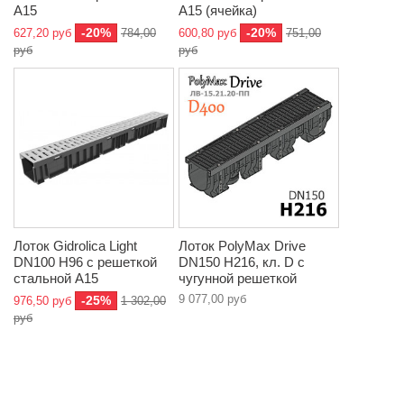
A15
A15 (ячейка)
-20%
-20%
627,20 руб
784,00
600,80 руб
751,00
руб
руб
Лоток Gidrolica Light
Лоток PolyMax Drive
DN100 Н96 с решеткой
DN150 H216, кл. D с
стальной A15
чугунной решеткой
9 077,00 руб
-25%
976,50 руб
1 302,00
руб