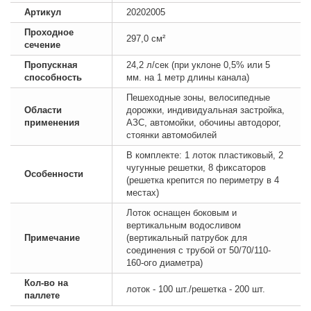
Артикул
20202005
Проходное
297,0 см²
сечение
Пропускная
24,2 л/сек (при уклоне 0,5% или 5
способность
мм. на 1 метр длины канала)
Пешеходные зоны, велосипедные
Области
дорожки, индивидуальная застройка,
применения
АЗС, автомойки, обочины автодорог,
стоянки автомобилей
В комплекте: 1 лоток пластиковый, 2
чугунные решетки, 8 фиксаторов
Особенности
(решетка крепится по периметру в 4
местах)
Лоток оснащен боковым и
вертикальным водосливом
Примечание
(вертикальный патрубок для
соединения с трубой от 50/70/110-
160-ого диаметра)
Кол-во на
лоток - 100 шт./решетка - 200 шт.
паллете