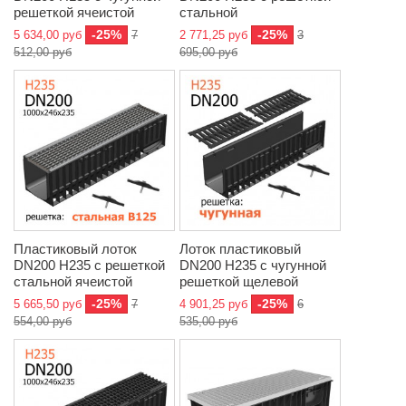
решеткой ячеистой
стальной
-25%
-25%
5 634,00 руб
7
2 771,25 руб
3
512,00 руб
695,00 руб
Пластиковый лоток
Лоток пластиковый
DN200 H235 с решеткой
DN200 H235 с чугунной
стальной ячеистой
решеткой щелевой
-25%
-25%
5 665,50 руб
7
4 901,25 руб
6
554,00 руб
535,00 руб