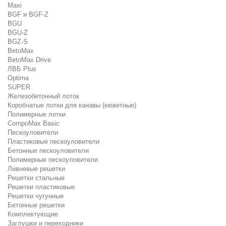
Maxi
BGF и BGF-Z
BGU
BGU-Z
BGZ-S
BetoMax
BetoMax Drive
ЛВБ Plus
Optima
SUPER
Железобетонный лоток
Коробчатые лотки для канавы (кюветные)
Полимерные лотки
CompoMax Basic
Пескоуловители
Пластиковые пескоуловители
Бетонные пескоуловители
Полимерные пескоуловители
Ливневые решетки
Решетки стальные
Решетки пластиковые
Решетки чугунные
Бетонные решетки
Комплектующие
Заглушки и переходники