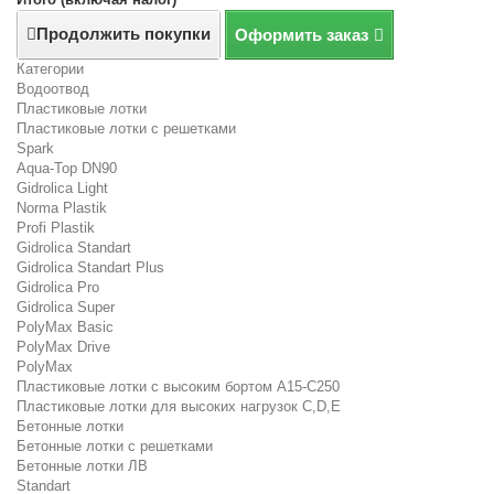
Продолжить покупки
Оформить заказ
Категории
Водоотвод
Пластиковые лотки
Пластиковые лотки с решетками
Spark
Aqua-Top DN90
Gidrolica Light
Norma Plastik
Profi Plastik
Gidrolica Standart
Gidrolica Standart Plus
Gidrolica Pro
Gidrolica Super
PolyMax Basic
PolyMax Drive
PolyMax
Пластиковые лотки с высоким бортом А15-C250
Пластиковые лотки для высоких нагрузок C,D,E
Бетонные лотки
Бетонные лотки с решетками
Бетонные лотки ЛВ
Standart