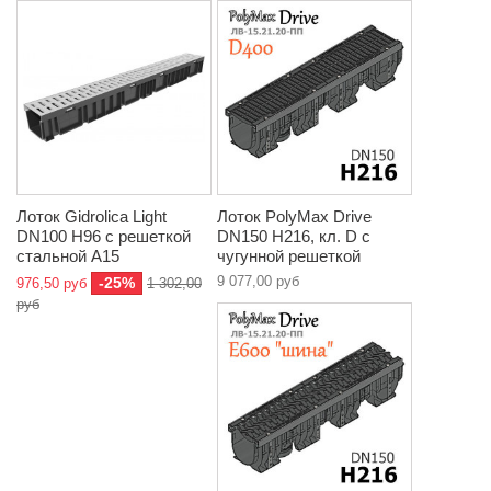
Лоток Gidrolica Light
Лоток PolyMax Drive
DN100 Н96 с решеткой
DN150 H216, кл. D с
стальной A15
чугунной решеткой
9 077,00 руб
-25%
976,50 руб
1 302,00
руб