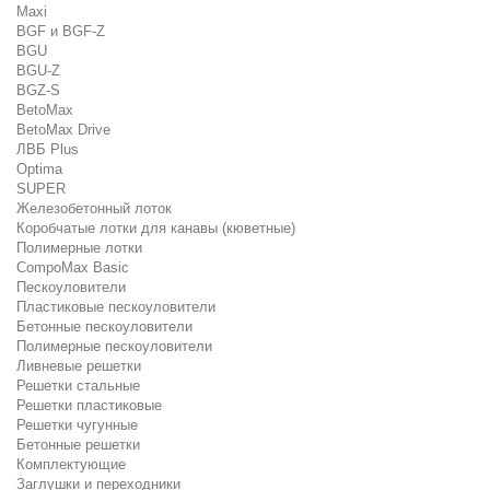
Maxi
BGF и BGF-Z
BGU
BGU-Z
BGZ-S
BetoMax
BetoMax Drive
ЛВБ Plus
Optima
SUPER
Железобетонный лоток
Коробчатые лотки для канавы (кюветные)
Полимерные лотки
CompoMax Basic
Пескоуловители
Пластиковые пескоуловители
Бетонные пескоуловители
Полимерные пескоуловители
Ливневые решетки
Решетки стальные
Решетки пластиковые
Решетки чугунные
Бетонные решетки
Комплектующие
Заглушки и переходники