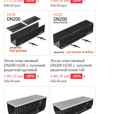
-25%
-25%
2 771,25 руб
3
5 665,50 руб
7
695,00 руб
554,00 руб
Лоток пластиковый
Лоток пластиковый
DN200 H235 с чугунной
DN200 H235 с чугунной
решеткой щелевой
решеткой ячеистой
-25%
-25%
4 901,25 руб
6
4 901,25 руб
6
535,00 руб
535,00 руб