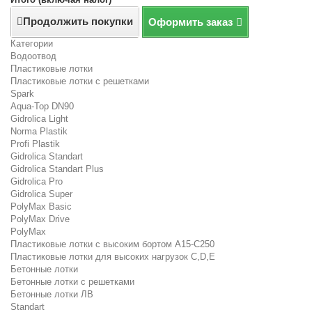
Продолжить покупки
Оформить заказ
Категории
Водоотвод
Пластиковые лотки
Пластиковые лотки с решетками
Spark
Aqua-Top DN90
Gidrolica Light
Norma Plastik
Profi Plastik
Gidrolica Standart
Gidrolica Standart Plus
Gidrolica Pro
Gidrolica Super
PolyMax Basic
PolyMax Drive
PolyMax
Пластиковые лотки с высоким бортом А15-C250
Пластиковые лотки для высоких нагрузок C,D,E
Бетонные лотки
Бетонные лотки с решетками
Бетонные лотки ЛВ
Standart