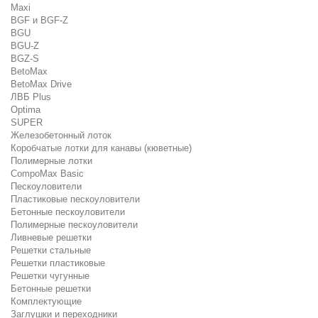
Maxi
BGF и BGF-Z
BGU
BGU-Z
BGZ-S
BetoMax
BetoMax Drive
ЛВБ Plus
Optima
SUPER
Железобетонный лоток
Коробчатые лотки для канавы (кюветные)
Полимерные лотки
CompoMax Basic
Пескоуловители
Пластиковые пескоуловители
Бетонные пескоуловители
Полимерные пескоуловители
Ливневые решетки
Решетки стальные
Решетки пластиковые
Решетки чугунные
Бетонные решетки
Комплектующие
Заглушки и переходники