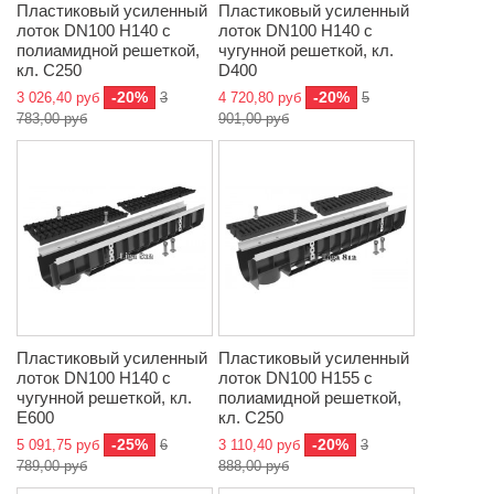
Пластиковый усиленный
Пластиковый усиленный
лоток DN100 H140 с
лоток DN100 H140 с
полиамидной решеткой,
чугунной решеткой, кл.
кл. C250
D400
-20%
-20%
3 026,40 руб
3
4 720,80 руб
5
783,00 руб
901,00 руб
Пластиковый усиленный
Пластиковый усиленный
лоток DN100 H140 с
лоток DN100 H155 с
чугунной решеткой, кл.
полиамидной решеткой,
E600
кл. C250
-25%
-20%
5 091,75 руб
6
3 110,40 руб
3
789,00 руб
888,00 руб