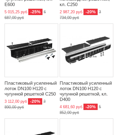
E600
кл. C250
-25%
-20%
5 015,25 руб
6
2 987,20 руб
3
687,00 руб
734,00 руб
Пластиковый усиленный
Пластиковый усиленный
лоток DN100 H120 с
лоток DN100 H120 с
чугунной решеткой C250
чугунной решеткой, кл.
D400
-20%
3 112,00 руб
3
-20%
4 681,60 руб
5
890,00 руб
852,00 руб