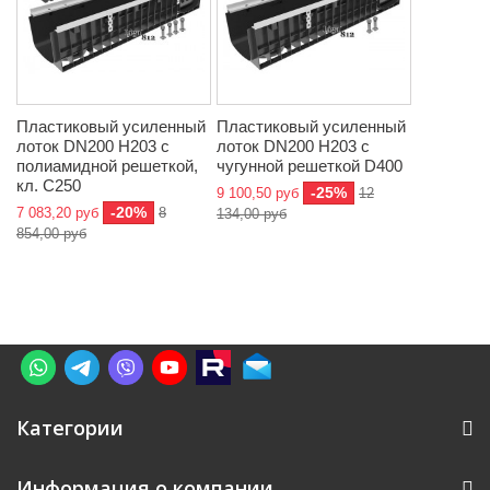
Пластиковый усиленный
Пластиковый усиленный
лоток DN200 H203 с
лоток DN200 H203 с
полиамидной решеткой,
чугунной решеткой D400
кл. C250
-25%
9 100,50 руб
12
-20%
7 083,20 руб
8
134,00 руб
854,00 руб
Категории
Информация о компании