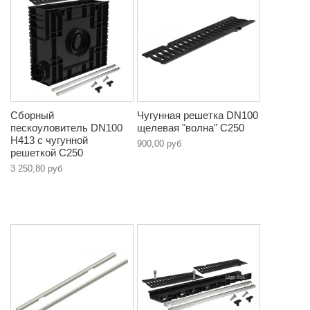
Сборный
Чугунная решетка DN100
пескоуловитель DN100
щелевая "волна" C250
H413 с чугунной
900,00 руб
решеткой C250
3 250,80 руб