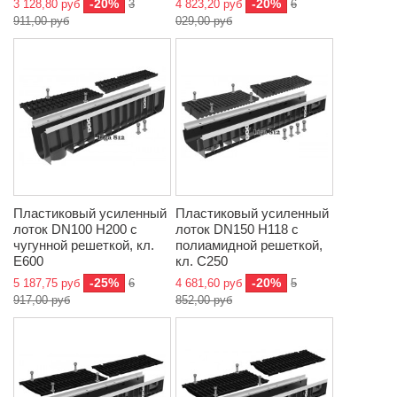
-20%
-20%
3 128,80 руб
3
4 823,20 руб
6
911,00 руб
029,00 руб
Пластиковый усиленный
Пластиковый усиленный
лоток DN100 H200 с
лоток DN150 H118 с
чугунной решеткой, кл.
полиамидной решеткой,
E600
кл. C250
-25%
-20%
5 187,75 руб
6
4 681,60 руб
5
917,00 руб
852,00 руб