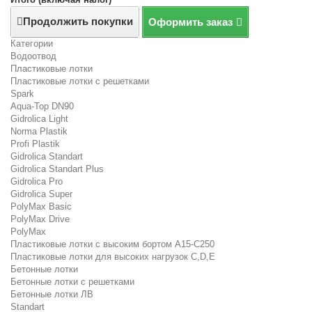
Продолжить покупки
Оформить заказ
Категории
Водоотвод
Пластиковые лотки
Пластиковые лотки с решетками
Spark
Aqua-Top DN90
Gidrolica Light
Norma Plastik
Profi Plastik
Gidrolica Standart
Gidrolica Standart Plus
Gidrolica Pro
Gidrolica Super
PolyMax Basic
PolyMax Drive
PolyMax
Пластиковые лотки с высоким бортом А15-C250
Пластиковые лотки для высоких нагрузок C,D,E
Бетонные лотки
Бетонные лотки с решетками
Бетонные лотки ЛВ
Standart