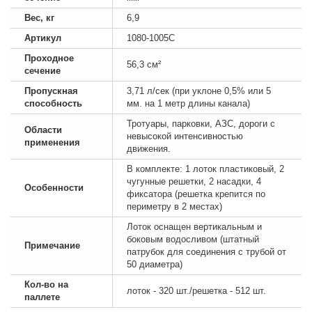
Вес, кг
6,9
Артикул
1080-1005С
Проходное
56,3 см²
сечение
Пропускная
3,71 л/сек (при уклоне 0,5% или 5
способность
мм. на 1 метр длины канала)
Тротуары, парковки, АЗС, дороги с
Области
невысокой интенсивностью
применения
движения.
В комплекте: 1 лоток пластиковый, 2
чугунные решетки, 2 насадки, 4
Особенности
фиксатора (решетка крепится по
периметру в 2 местах)
Лоток оснащен вертикальным и
боковым водосливом (штатный
Примечание
патрубок для соединения с трубой от
50 диаметра)
Кол-во на
лоток - 320 шт./решетка - 512 шт.
паллете