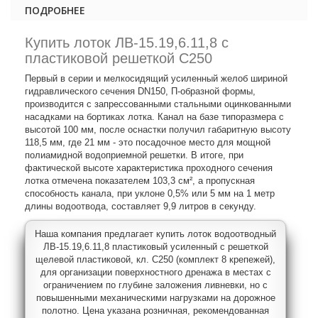
ПОДРОБНЕЕ
Купить лоток ЛВ-15.19,6.11,8 с
пластиковой решеткой C250
Первый в серии и мелкосидящий усиленный желоб шириной
гидравлического сечения DN150, П-образной формы,
производится с запрессованными стальными оцинкованными
насадками на бортиках лотка. Канал на базе типоразмера с
высотой 100 мм, после оснастки получил габаритную высоту
118,5 мм, где 21 мм - это посадочное место для мощной
полиамидной водоприемной решетки. В итоге, при
фактической высоте характеристика проходного сечения
лотка отмечена показателем 103,3 см², а пропускная
способность канала, при уклоне 0,5% или 5 мм на 1 метр
длины водоотвода, составляет 9,9 литров в секунду.
Наша компания предлагает купить лоток водоотводный
ЛВ-15.19,6.11,8 пластиковый усиленный с решеткой
щелевой пластиковой, кл. C250 (комплект 8 крепежей),
для организации поверхностного дренажа в местах с
ограничением по глубине заложения ливневки, но с
повышенными механическими нагрузками на дорожное
полотно. Цена указана розничная, рекомендованная