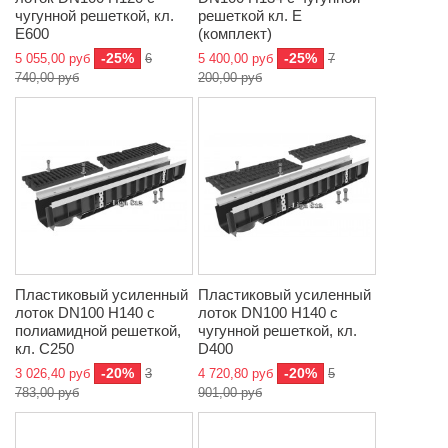
чугунной решеткой, кл.
решеткой кл. Е
E600
(комплект)
-25%
-25%
5 055,00 руб
6
5 400,00 руб
7
740,00 руб
200,00 руб
Пластиковый усиленный
Пластиковый усиленный
лоток DN100 H140 с
лоток DN100 H140 с
полиамидной решеткой,
чугунной решеткой, кл.
кл. C250
D400
-20%
-20%
3 026,40 руб
3
4 720,80 руб
5
783,00 руб
901,00 руб