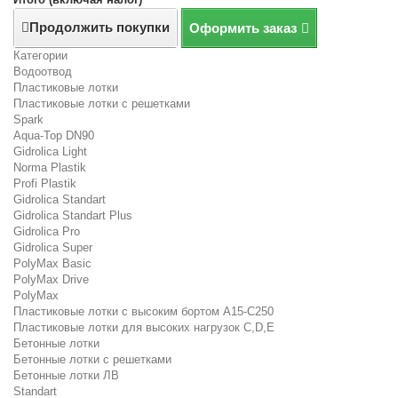
Продолжить покупки
Оформить заказ
Категории
Водоотвод
Пластиковые лотки
Пластиковые лотки с решетками
Spark
Aqua-Top DN90
Gidrolica Light
Norma Plastik
Profi Plastik
Gidrolica Standart
Gidrolica Standart Plus
Gidrolica Pro
Gidrolica Super
PolyMax Basic
PolyMax Drive
PolyMax
Пластиковые лотки с высоким бортом А15-C250
Пластиковые лотки для высоких нагрузок C,D,E
Бетонные лотки
Бетонные лотки с решетками
Бетонные лотки ЛВ
Standart