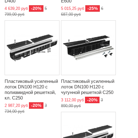
D400
E600
-20%
-25%
4 639,20 руб
5
5 015,25 руб
6
799,00 руб
687,00 руб
Пластиковый усиленный
Пластиковый усиленный
лоток DN100 H120 с
лоток DN100 H120 с
полиамидной решеткой,
чугунной решеткой C250
кл. C250
-20%
3 112,00 руб
3
-20%
2 987,20 руб
3
890,00 руб
734,00 руб