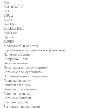
Maxi
BGF и BGF-Z
BGU
BGU-Z
BGZ-S
BetoMax
BetoMax Drive
ЛВБ Plus
Optima
SUPER
Железобетонный лоток
Коробчатые лотки для канавы (кюветные)
Полимерные лотки
CompoMax Basic
Пескоуловители
Пластиковые пескоуловители
Бетонные пескоуловители
Полимерные пескоуловители
Ливневые решетки
Решетки стальные
Решетки пластиковые
Решетки чугунные
Бетонные решетки
Комплектующие
Заглушки и переходники