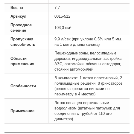
Вес, кг
7,7
Артикул
0815-512
Проходное
103,3 см²
сечение
Пропускная
9,9 л/сек (при уклоне 0,5% или 5 мм.
способность
на 1 метр длины канала)
Пешеходные зоны, велосипедные
Области
дорожки, индивидуальная застройка,
применения
АЗС, автомойки, обочины автодорог,
стоянки автомобилей
В комплекте: 1 лоток пластиковый, 2
полиамидные решетки, 8 фиксаторов
Особенности
(решетка крепится винтами по
периметру в 4 местах)
Лоток оснащен вертикальным
водосливом (штатный патрубок для
Примечание
соединения с трубой от 110-ого
диаметра)