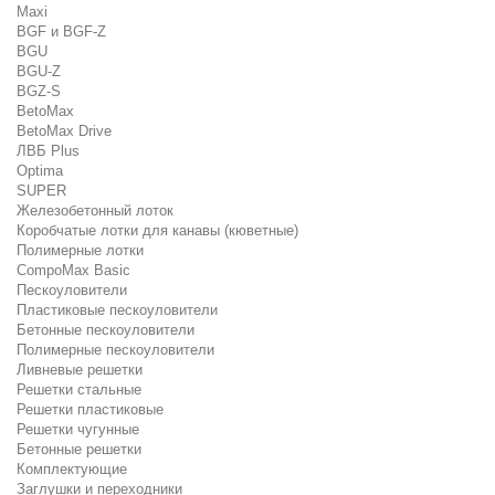
Maxi
BGF и BGF-Z
BGU
BGU-Z
BGZ-S
BetoMax
BetoMax Drive
ЛВБ Plus
Optima
SUPER
Железобетонный лоток
Коробчатые лотки для канавы (кюветные)
Полимерные лотки
CompoMax Basic
Пескоуловители
Пластиковые пескоуловители
Бетонные пескоуловители
Полимерные пескоуловители
Ливневые решетки
Решетки стальные
Решетки пластиковые
Решетки чугунные
Бетонные решетки
Комплектующие
Заглушки и переходники