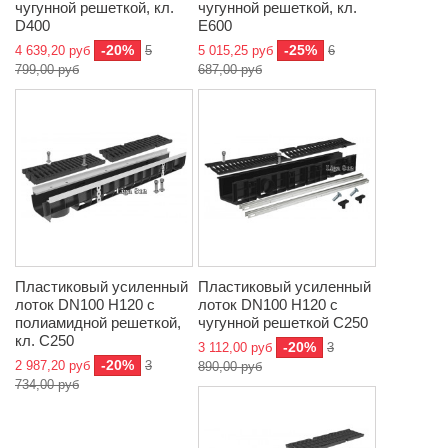
чугунной решеткой, кл.
чугунной решеткой, кл.
D400
E600
-20%
-25%
4 639,20 руб
5
5 015,25 руб
6
799,00 руб
687,00 руб
Пластиковый усиленный
Пластиковый усиленный
лоток DN100 H120 с
лоток DN100 H120 с
полиамидной решеткой,
чугунной решеткой C250
кл. C250
-20%
3 112,00 руб
3
-20%
2 987,20 руб
3
890,00 руб
734,00 руб