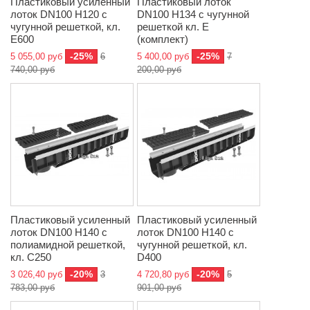
Пластиковый усиленный
Пластиковый лоток
лоток DN100 H120 с
DN100 H134 с чугунной
чугунной решеткой, кл.
решеткой кл. Е
E600
(комплект)
-25%
-25%
5 055,00 руб
6
5 400,00 руб
7
740,00 руб
200,00 руб
Пластиковый усиленный
Пластиковый усиленный
лоток DN100 H140 с
лоток DN100 H140 с
полиамидной решеткой,
чугунной решеткой, кл.
кл. C250
D400
-20%
-20%
3 026,40 руб
3
4 720,80 руб
5
783,00 руб
901,00 руб