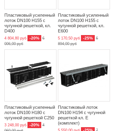
Пластиковый усиленный
Пластиковый усиленный
лоток DN100 H155 с
лоток DN100 H155 с
чугунной решеткой, кл.
чугунной решеткой, кл.
D400
E600
-20%
-25%
4 804,80 руб
6
5 170,50 руб
6
006,00 руб
894,00 руб
Пластиковый усиленный
Пластиковый лоток
лоток DN100 H180 с
DN100 H194 с чугунной
чугунной решеткой C250
решеткой кл. Е
(комплект)
-20%
3 248,00 руб
4
-25%
5 550,00 руб
7
060,00 руб