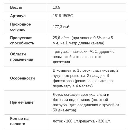
Вес, кг
10,5
Артикул
1518-1505C
Проходное
177,3 см²
сечение
Пропускная
25,6 л/сек (при уклоне 0,5% или 5
способность
мм. на 1 метр длины канала)
Тротуары, парковки, АЗС, дороги с
Области
невысокой интенсивностью
применения
движения.
В комплекте: 1 лоток пластиковый, 2
чугунные решетки, 2 насадки, 8
Особенности
фиксаторов (решетка крепится по
периметру в 4 местах)
Лоток оснащен вертикальным и
боковым водосливом (штатный
Примечание
патрубок для соединения с трубой от
50 диаметра)
Кол-во на
лоток - 160 шт./решетка - 320 шт.
паллете