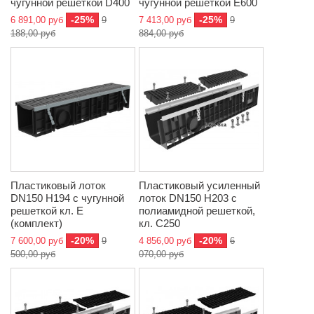
чугунной решеткой D400
чугунной решеткой E600
-25%
-25%
6 891,00 руб
9
7 413,00 руб
9
188,00 руб
884,00 руб
Пластиковый лоток
Пластиковый усиленный
DN150 H194 с чугунной
лоток DN150 H203 с
решеткой кл. Е
полиамидной решеткой,
(комплект)
кл. C250
-20%
-20%
7 600,00 руб
9
4 856,00 руб
6
500,00 руб
070,00 руб