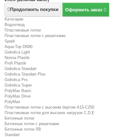
Продолжить покупки
Оформить заказ
Категории
Водоотвод
Пластиковые лотки
Пластиковые лотки с решетками
Spark
Aqua-Top DN90
Gidrolica Light
Norma Plastik
Profi Plastik
Gidrolica Standart
Gidrolica Standart Plus
Gidrolica Pro
Gidrolica Super
PolyMax Basic
PolyMax Drive
PolyMax
Пластиковые лотки с высоким бортом А15-C250
Пластиковые лотки для высоких нагрузок C,D,E
Бетонные лотки
Бетонные лотки с решетками
Бетонные лотки ЛВ
Standart