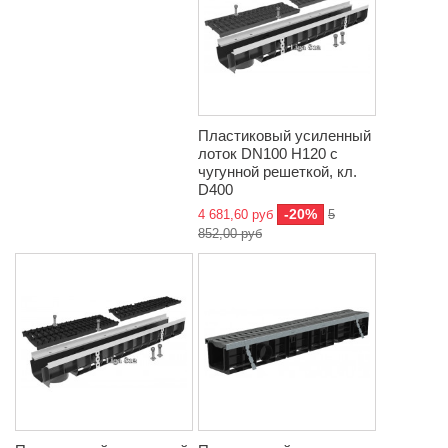
Пластиковый усиленный
лоток DN100 H120 с
чугунной решеткой, кл.
D400
-20%
4 681,60 руб
5
852,00 руб