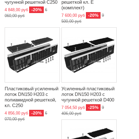
чугунной решеткой C250
решеткой кл. Е
(комплект)
-20%
4 848,00 руб
6
-20%
7 600,00 руб
9
060,00 руб
500,00 руб
Пластиковый усиленный
Усиленный пластиковый
лоток DN150 H203 с
лоток DN150 H203 с
полиамидной решеткой,
чугунной решеткой D400
кл. C250
-25%
7 054,50 руб
9
-20%
4 856,00 руб
6
406,00 руб
070,00 руб