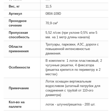
Вес, кг
11,5
Артикул
0804-109D
Проходное
70,9 см²
сечение
Пропускная
5,52 л/сек (при уклоне 0,5% или 5
способность
мм. на 1 метр длины канала)
Тротуары, парковки, АЗС, дороги с
Области
повышенной интенсивностью
применения
движения.
В комплекте: 1 лоток пластиковый, 2
чугунные решетки, 4 фиксатора
Особенности
(решетка крепится по периметру в 2
местах)
Лоток оснащен вертикальным
водосливом (штатный патрубок для
Примечание
соединения с трубой от 110-ого
диаметра)
Кол-во на
лоток - штучно/решетка - 200 шт.
паллете