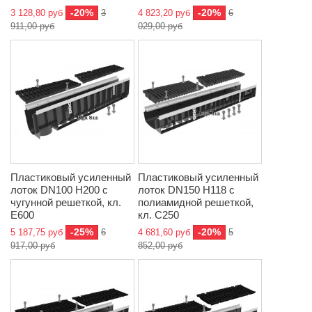
-20%
-20%
3 128,80 руб
3
4 823,20 руб
6
911,00 руб
029,00 руб
Пластиковый усиленный
Пластиковый усиленный
лоток DN100 H200 с
лоток DN150 H118 с
чугунной решеткой, кл.
полиамидной решеткой,
E600
кл. C250
-25%
-20%
5 187,75 руб
6
4 681,60 руб
5
917,00 руб
852,00 руб