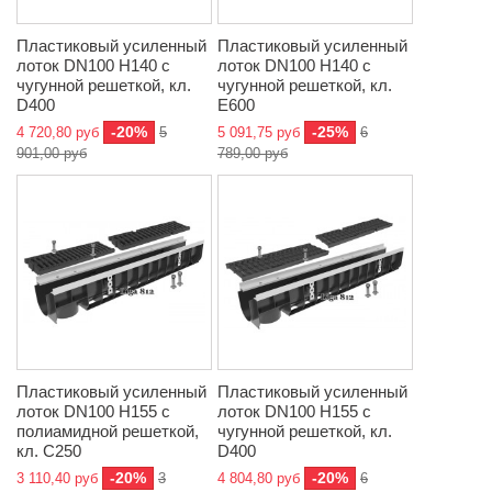
Пластиковый усиленный
Пластиковый усиленный
лоток DN100 H140 с
лоток DN100 H140 с
чугунной решеткой, кл.
чугунной решеткой, кл.
D400
E600
-20%
-25%
4 720,80 руб
5
5 091,75 руб
6
901,00 руб
789,00 руб
Пластиковый усиленный
Пластиковый усиленный
лоток DN100 H155 с
лоток DN100 H155 с
полиамидной решеткой,
чугунной решеткой, кл.
кл. C250
D400
-20%
-20%
3 110,40 руб
3
4 804,80 руб
6