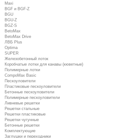
Maxi
BGF и BGF-Z
BGU
BGU-Z
BGZ-S
BetoMax
BetoMax Drive
ЛВБ Plus
Optima
SUPER
Железобетонный лоток
Коробчатые лотки для канавы (кюветные)
Полимерные лотки
CompoMax Basic
Пескоуловители
Пластиковые пескоуловители
Бетонные пескоуловители
Полимерные пескоуловители
Ливневые решетки
Решетки стальные
Решетки пластиковые
Решетки чугунные
Бетонные решетки
Комплектующие
Заглушки и переходники