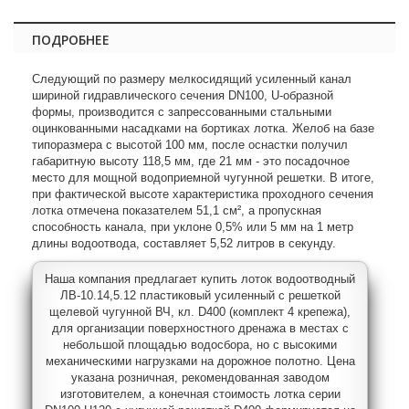
ПОДРОБНЕЕ
Следующий по размеру мелкосидящий усиленный канал
шириной гидравлического сечения DN100, U-образной
формы, производится с запрессованными стальными
оцинкованными насадками на бортиках лотка. Желоб на базе
типоразмера с высотой 100 мм, после оснастки получил
габаритную высоту 118,5 мм, где 21 мм - это посадочное
место для мощной водоприемной чугунной решетки. В итоге,
при фактической высоте характеристика проходного сечения
лотка отмечена показателем 51,1 см², а пропускная
способность канала, при уклоне 0,5% или 5 мм на 1 метр
длины водоотвода, составляет 5,52 литров в секунду.
Наша компания предлагает купить лоток водоотводный
ЛВ-10.14,5.12 пластиковый усиленный с решеткой
щелевой чугунной ВЧ, кл. D400 (комплект 4 крепежа),
для организации поверхностного дренажа в местах с
небольшой площадью водосбора, но с высокими
механическими нагрузками на дорожное полотно. Цена
указана розничная, рекомендованная заводом
изготовителем, а конечная стоимость лотка серии