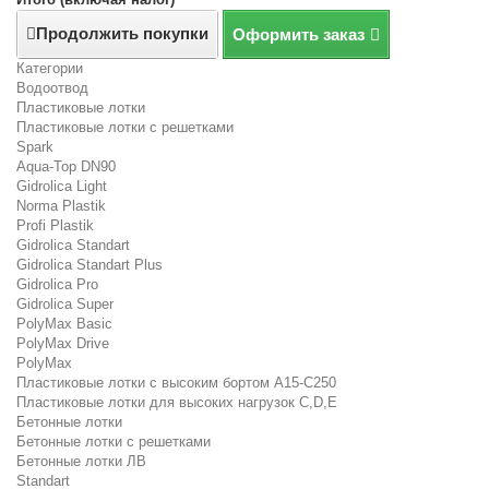
Продолжить покупки
Оформить заказ
Категории
Водоотвод
Пластиковые лотки
Пластиковые лотки с решетками
Spark
Aqua-Top DN90
Gidrolica Light
Norma Plastik
Profi Plastik
Gidrolica Standart
Gidrolica Standart Plus
Gidrolica Pro
Gidrolica Super
PolyMax Basic
PolyMax Drive
PolyMax
Пластиковые лотки с высоким бортом А15-C250
Пластиковые лотки для высоких нагрузок C,D,E
Бетонные лотки
Бетонные лотки с решетками
Бетонные лотки ЛВ
Standart