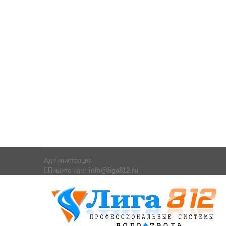
Администрация
Пишите нам:
info@liga812.ru