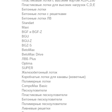
Пластиковые лотки с высоким бортом А15-C250
Пластиковые лотки для высоких нагрузок C,D,E
Бетонные лотки
Бетонные лотки с решетками
Бетонные лотки ЛВ
Standart
Maxi
BGF и BGF-Z
BGU
BGU-Z
BGZ-S
BetoMax
BetoMax Drive
ЛВБ Plus
Optima
SUPER
Железобетонный лоток
Коробчатые лотки для канавы (кюветные)
Полимерные лотки
CompoMax Basic
Пескоуловители
Пластиковые пескоуловители
Бетонные пескоуловители
Полимерные пескоуловители
Ливневые решетки