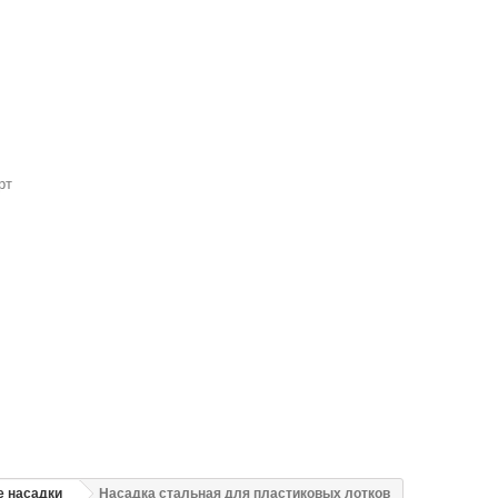
рт
 насадки
Насадка стальная для пластиковых лотков