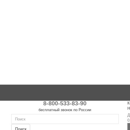
8-800-533-83-90
К
Н
бесплатный звонок по России
Д
0
Поиск