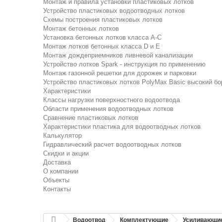
Монтаж и правила установки пластиковых лотков
Устройство пластиковых водоотводных лотков
Схемы построения пластиковых лотков
Монтаж бетонных лотков
Установка бетонных лотков класса A-C
Монтаж лотков бетонных класса D и E
Монтаж дождеприемников ливневой канализации
Устройство лотков Spark - инструкция по применению
Монтаж газонной решетки для дорожек и парковки
Устройство пластиковых лотков PolyMax Basic высокий бо
Характеристики
Классы нагрузки поверхностного водоотвода
Области применения водоотводных лотков
Сравнение пластиковых лотков
Характеристики пластика для водоотводных лотков
Калькулятор
Гидравлический расчет водоотводных лотков
Скидки и акции
Доставка
О компании
Объекты
Контакты
Водоотвод
Комплектующие
Усиливающие