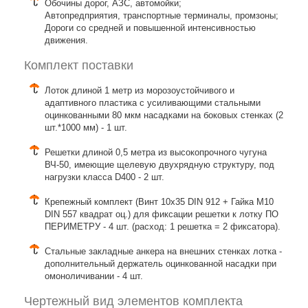
Обочины дорог, АЗС, автомойки;
Автопредприятия, транспортные терминалы, промзоны;
Дороги со средней и повышенной интенсивностью
движения.
Комплект поставки
Лоток длиной 1 метр из морозоустойчивого и
адаптивного пластика с усиливающими стальными
оцинкованными 80 мкм насадками на боковых стенках (2
шт.*1000 мм) - 1 шт.
Решетки длиной 0,5 метра из высокопрочного чугуна
ВЧ-50, имеющие щелевую двухрядную структуру, под
нагрузки класса D400 - 2 шт.
Крепежный комплект (Винт 10х35 DIN 912 + Гайка М10
DIN 557 квадрат оц.) для фиксации решетки к лотку ПО
ПЕРИМЕТРУ - 4 шт. (расход: 1 решетка = 2 фиксатора).
Стальные закладные анкера на внешних стенках лотка -
дополнительный держатель оцинкованной насадки при
омоноличивании - 4 шт.
Чертежный вид элементов комплекта