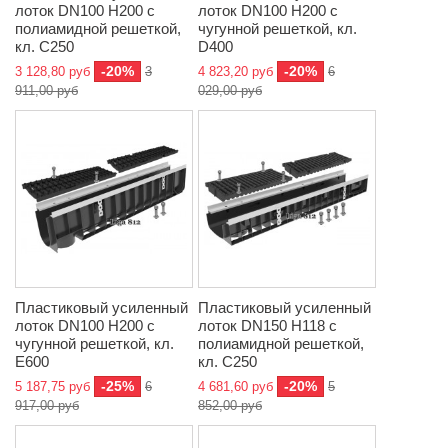
лоток DN100 H200 с
лоток DN100 H200 с
полиамидной решеткой,
чугунной решеткой, кл.
кл. C250
D400
-20%
-20%
3 128,80 руб
3
4 823,20 руб
6
911,00 руб
029,00 руб
Пластиковый усиленный
Пластиковый усиленный
лоток DN100 H200 с
лоток DN150 H118 с
чугунной решеткой, кл.
полиамидной решеткой,
E600
кл. C250
-25%
-20%
5 187,75 руб
6
4 681,60 руб
5
917,00 руб
852,00 руб