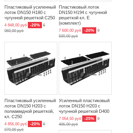
Пластиковый усиленный
Пластиковый лоток
лоток DN150 H180 с
DN150 H194 с чугунной
чугунной решеткой C250
решеткой кл. Е
(комплект)
-20%
4 848,00 руб
6
-20%
7 600,00 руб
9
060,00 руб
500,00 руб
Пластиковый усиленный
Усиленный пластиковый
лоток DN150 H203 с
лоток DN150 H203 с
полиамидной решеткой,
чугунной решеткой D400
кл. C250
-25%
7 054,50 руб
9
-20%
4 856,00 руб
6
406,00 руб
070,00 руб