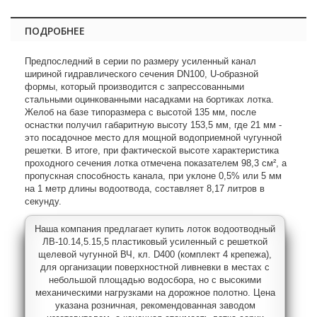
ПОДРОБНЕЕ
Предпоследний в серии по размеру усиленный канал
шириной гидравлического сечения DN100, U-образной
формы, который производится с запрессованными
стальными оцинкованными насадками на бортиках лотка.
Желоб на базе типоразмера с высотой 135 мм, после
оснастки получил габаритную высоту 153,5 мм, где 21 мм -
это посадочное место для мощной водоприемной чугунной
решетки. В итоге, при фактической высоте характеристика
проходного сечения лотка отмечена показателем 98,3 см², а
пропускная способность канала, при уклоне 0,5% или 5 мм
на 1 метр длины водоотвода, составляет 8,17 литров в
секунду.
Наша компания предлагает купить лоток водоотводный
ЛВ-10.14,5.15,5 пластиковый усиленный с решеткой
щелевой чугунной ВЧ, кл. D400 (комплект 4 крепежа),
для организации поверхностной ливневки в местах с
небольшой площадью водосбора, но с высокими
механическими нагрузками на дорожное полотно. Цена
указана розничная, рекомендованная заводом