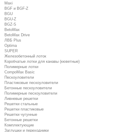
Maxi
BGF и BGF-Z
BGU
BGU-Z
BGZ-S
BetoMax
BetoMax Drive
ЛВБ Plus
Optima
SUPER
Железобетонный лоток
Коробчатые лотки для канавы (кюветные)
Полимерные лотки
CompoMax Basic
Пескоуловители
Пластиковые пескоуловители
Бетонные пескоуловители
Полимерные пескоуловители
Ливневые решетки
Решетки стальные
Решетки пластиковые
Решетки чугунные
Бетонные решетки
Комплектующие
Заглушки и переходники