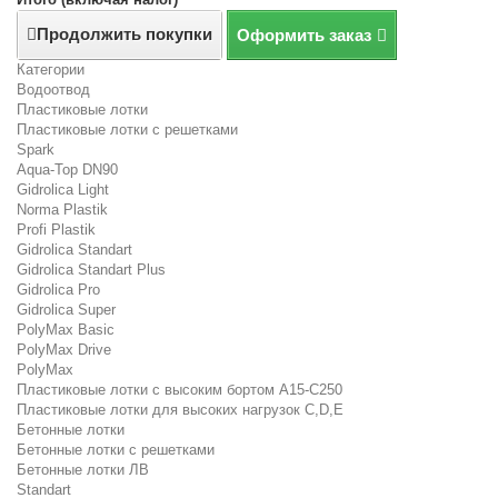
Продолжить покупки
Оформить заказ
Категории
Водоотвод
Пластиковые лотки
Пластиковые лотки с решетками
Spark
Aqua-Top DN90
Gidrolica Light
Norma Plastik
Profi Plastik
Gidrolica Standart
Gidrolica Standart Plus
Gidrolica Pro
Gidrolica Super
PolyMax Basic
PolyMax Drive
PolyMax
Пластиковые лотки с высоким бортом А15-C250
Пластиковые лотки для высоких нагрузок C,D,E
Бетонные лотки
Бетонные лотки с решетками
Бетонные лотки ЛВ
Standart