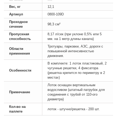
Вес, кг
12,1
Артикул
0800-109D
Проходное
98,3 см²
сечение
Пропускная
8,17 л/сек (при уклоне 0,5% или 5
способность
мм. на 1 метр длины канала)
Тротуары, парковки, АЗС, дороги с
Области
повышенной интенсивностью
применения
движения.
В комплекте: 1 лоток пластиковый, 2
чугунные решетки, 4 фиксатора
Особенности
(решетка крепится по периметру в 2
местах)
Лоток оснащен вертикальным
водосливом (штатный патрубок для
Примечание
соединения с трубой от 110-ого
диаметра)
Кол-во на
лоток - штучно/решетка - 200 шт.
паллете