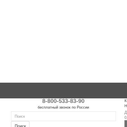
8-800-533-83-90
К
Н
бесплатный звонок по России
Д
0
Поиск