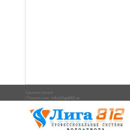
Администрация
Пишите нам:
info@liga812.ru