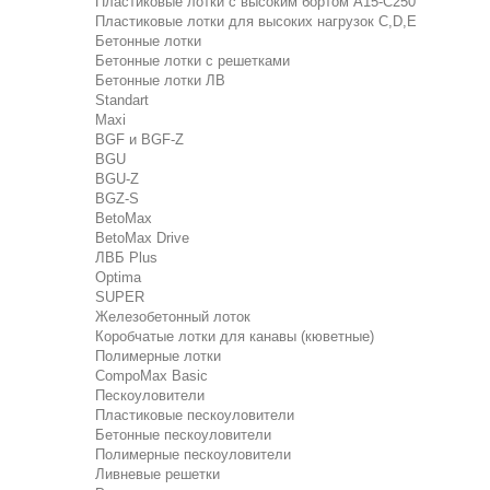
Пластиковые лотки с высоким бортом А15-C250
Пластиковые лотки для высоких нагрузок C,D,E
Бетонные лотки
Бетонные лотки с решетками
Бетонные лотки ЛВ
Standart
Maxi
BGF и BGF-Z
BGU
BGU-Z
BGZ-S
BetoMax
BetoMax Drive
ЛВБ Plus
Optima
SUPER
Железобетонный лоток
Коробчатые лотки для канавы (кюветные)
Полимерные лотки
CompoMax Basic
Пескоуловители
Пластиковые пескоуловители
Бетонные пескоуловители
Полимерные пескоуловители
Ливневые решетки