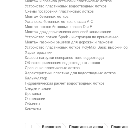
Монтаж и правила установки пластиковых лотков
Устройство пластиковых водоотводных лотков
Схемы построения пластиковых лотков
Монтаж бетонных лотков
Установка бетонных лотков класса A-C
Монтаж лотков бетонных класса D и E
Монтаж дождеприемников ливневой канализации
Устройство лотков Spark - инструкция по применению
Монтаж газонной решетки для дорожек и парковки
Устройство пластиковых лотков PolyMax Basic высокий бо
Характеристики
Классы нагрузки поверхностного водоотвода
Области применения водоотводных лотков
Сравнение пластиковых лотков
Характеристики пластика для водоотводных лотков
Калькулятор
Гидравлический расчет водоотводных лотков
Скидки и акции
Доставка
О компании
Объекты
Контакты
Водоотвод
Пластиковые лотки
Пластиков