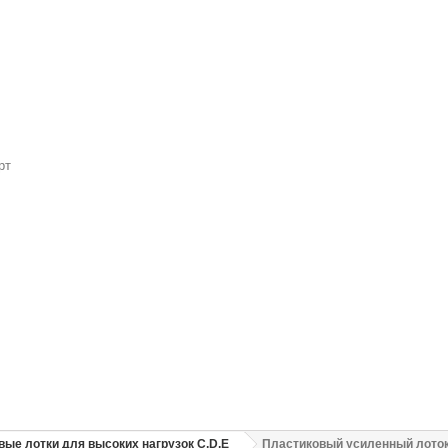
рт
ые лотки для высоких нагрузок C,D,E
Пластиковый усиленный лоток