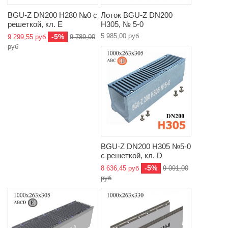
BGU-Z DN200 H280 №0 с
Лоток BGU-Z DN200
решеткой, кл. E
H305, № 5-0
5 985,00 руб
-5%
9 299,55 руб
9 789,00
руб
BGU-Z DN200 H305 №5-0
с решеткой, кл. D
-5%
8 636,45 руб
9 091,00
руб