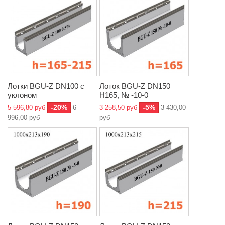
Лотки BGU-Z DN100 с
Лоток BGU-Z DN150
уклоном
H165, № -10-0
-20%
-5%
5 596,80 руб
6
3 258,50 руб
3 430,00
996,00 руб
руб