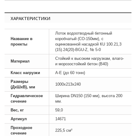
ХАРАКТЕРИСТИКИ
Лоток водоотводный бетонный
Название в
коробчатый (СО-150мм), с
проекты
оцинкованной насадкой КU 100.21,3
(15).24(20)-BGU-Z, № 5-0
Стойкий к высоким нагрузкам, влаго-
Материал
и морозостойкий бетон (B40)
Класс нагрузки
А-E (до 60 тонн)
Размеры
1000х213х240
(ДхШхВ), мм
Гидравлическое
Ширина DN150 (150 мм), высота 200
сечение
мм.
Вес, кг
59,0
Артикул
14671
Проходное
225,5 см²
сечение