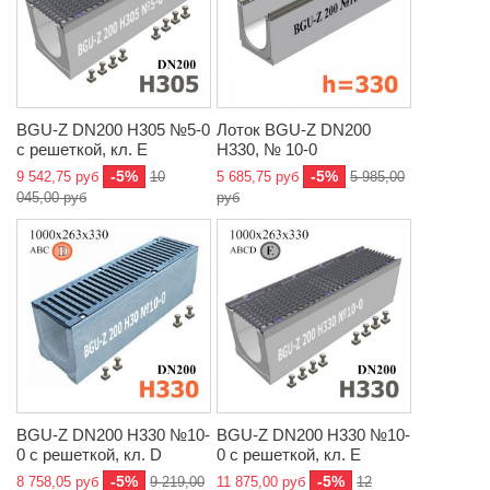
BGU-Z DN200 H305 №5-0
Лоток BGU-Z DN200
с решеткой, кл. E
H330, № 10-0
-5%
-5%
9 542,75 руб
10
5 685,75 руб
5 985,00
045,00 руб
руб
BGU-Z DN200 H330 №10-
BGU-Z DN200 H330 №10-
0 с решеткой, кл. D
0 с решеткой, кл. E
-5%
-5%
8 758,05 руб
9 219,00
11 875,00 руб
12