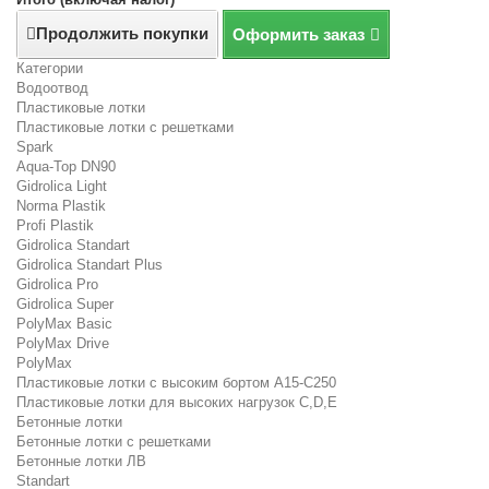
Продолжить покупки
Оформить заказ
Категории
Водоотвод
Пластиковые лотки
Пластиковые лотки с решетками
Spark
Aqua-Top DN90
Gidrolica Light
Norma Plastik
Profi Plastik
Gidrolica Standart
Gidrolica Standart Plus
Gidrolica Pro
Gidrolica Super
PolyMax Basic
PolyMax Drive
PolyMax
Пластиковые лотки с высоким бортом А15-C250
Пластиковые лотки для высоких нагрузок C,D,E
Бетонные лотки
Бетонные лотки с решетками
Бетонные лотки ЛВ
Standart