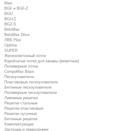
Maxi
BGF и BGF-Z
BGU
BGU-Z
BGZ-S
BetoMax
BetoMax Drive
ЛВБ Plus
Optima
SUPER
Железобетонный лоток
Коробчатые лотки для канавы (кюветные)
Полимерные лотки
CompoMax Basic
Пескоуловители
Пластиковые пескоуловители
Бетонные пескоуловители
Полимерные пескоуловители
Ливневые решетки
Решетки стальные
Решетки пластиковые
Решетки чугунные
Бетонные решетки
Комплектующие
Заглушки и переходники