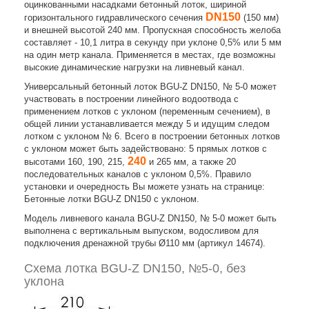
оцинкованными насадками бетонный лоток, шириной
DN150
горизонтального гидравлического сечения
(150 мм)
и внешней высотой 240 мм. Пропускная способность желоба
составляет - 10,1 литра в секунду при уклоне 0,5% или 5 мм
на один метр канала. Применяется в местах, где возможны
высокие динамические нагрузки на ливневый канал.
Универсальный бетонный лоток BGU-Z DN150, № 5-0 может
участвовать в построении линейного водоотвода с
применением лотков с уклоном (переменным сечением), в
общей линии устанавливается между 5 и идущим следом
лотком с уклоном № 6. Всего в построении бетонных лотков
с уклоном может быть задействовано: 5 прямых лотков с
240
высотами 160, 190, 215,
и 265 мм, а также 20
последовательных каналов с уклоном 0,5%. Правило
установки и очередность Вы можете узнать на странице:
Бетонные лотки BGU-Z DN150 с уклоном.
Модель ливневого канала BGU-Z DN150, № 5-0 может быть
выполнена с вертикальным выпуском, водосливом для
подключения дренажной трубы Ø110 мм (артикул 14674).
Схема лотка BGU-Z DN150, №5-0, без
уклона