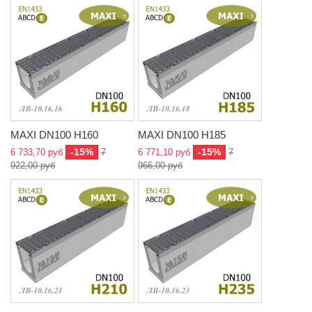
MAXI DN100 H160
MAXI DN100 H185
-15%
-15%
6 733,70 руб
7
6 771,10 руб
7
922,00 руб
966,00 руб