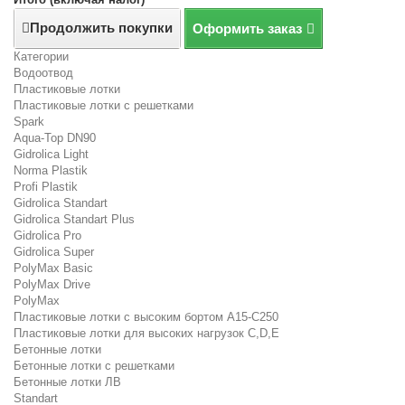
Продолжить покупки
Оформить заказ
Категории
Водоотвод
Пластиковые лотки
Пластиковые лотки с решетками
Spark
Aqua-Top DN90
Gidrolica Light
Norma Plastik
Profi Plastik
Gidrolica Standart
Gidrolica Standart Plus
Gidrolica Pro
Gidrolica Super
PolyMax Basic
PolyMax Drive
PolyMax
Пластиковые лотки с высоким бортом А15-C250
Пластиковые лотки для высоких нагрузок C,D,E
Бетонные лотки
Бетонные лотки с решетками
Бетонные лотки ЛВ
Standart