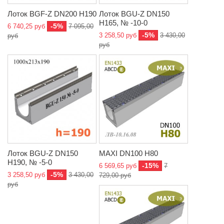
Лоток BGF-Z DN200 H190
Лоток BGU-Z DN150
H165, № -10-0
-5%
6 740,25 руб
7 095,00
-5%
3 258,50 руб
3 430,00
руб
руб
Лоток BGU-Z DN150
MAXI DN100 H80
H190, № -5-0
-15%
6 569,65 руб
7
-5%
3 258,50 руб
3 430,00
729,00 руб
руб