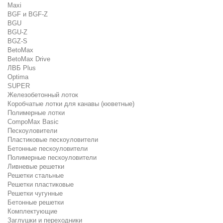
Maxi
BGF и BGF-Z
BGU
BGU-Z
BGZ-S
BetoMax
BetoMax Drive
ЛВБ Plus
Optima
SUPER
Железобетонный лоток
Коробчатые лотки для канавы (кюветные)
Полимерные лотки
CompoMax Basic
Пескоуловители
Пластиковые пескоуловители
Бетонные пескоуловители
Полимерные пескоуловители
Ливневые решетки
Решетки стальные
Решетки пластиковые
Решетки чугунные
Бетонные решетки
Комплектующие
Заглушки и переходники