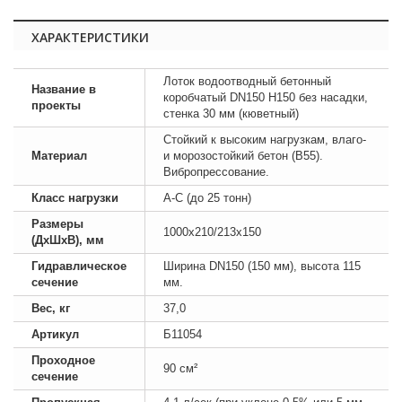
ХАРАКТЕРИСТИКИ
Лоток водоотводный бетонный
Название в
коробчатый DN150 H150 без насадки,
проекты
стенка 30 мм (кюветный)
Стойкий к высоким нагрузкам, влаго-
Материал
и морозостойкий бетон (B55).
Вибропрессование.
Класс нагрузки
А-С (до 25 тонн)
Размеры
1000х210/213х150
(ДхШхВ), мм
Гидравлическое
Ширина DN150 (150 мм), высота 115
сечение
мм.
Вес, кг
37,0
Артикул
Б11054
Проходное
90 см²
сечение