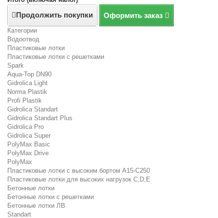
Продолжить покупки
Оформить заказ
Категории
Водоотвод
Пластиковые лотки
Пластиковые лотки с решетками
Spark
Aqua-Top DN90
Gidrolica Light
Norma Plastik
Profi Plastik
Gidrolica Standart
Gidrolica Standart Plus
Gidrolica Pro
Gidrolica Super
PolyMax Basic
PolyMax Drive
PolyMax
Пластиковые лотки с высоким бортом А15-C250
Пластиковые лотки для высоких нагрузок C,D,E
Бетонные лотки
Бетонные лотки с решетками
Бетонные лотки ЛВ
Standart