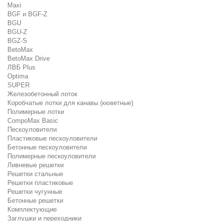
Maxi
BGF и BGF-Z
BGU
BGU-Z
BGZ-S
BetoMax
BetoMax Drive
ЛВБ Plus
Optima
SUPER
Железобетонный лоток
Коробчатые лотки для канавы (кюветные)
Полимерные лотки
CompoMax Basic
Пескоуловители
Пластиковые пескоуловители
Бетонные пескоуловители
Полимерные пескоуловители
Ливневые решетки
Решетки стальные
Решетки пластиковые
Решетки чугунные
Бетонные решетки
Комплектующие
Заглушки и переходники