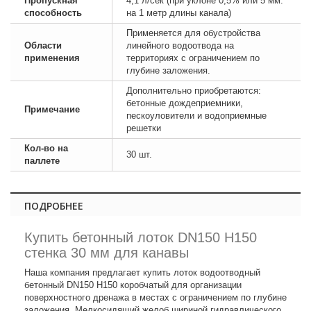
Пропускная
4,1 л/сек (при уклоне 0,5% или 5 мм.
способность
на 1 метр длины канала)
Применяется для обустройства
Области
линейного водоотвода на
применения
территориях с ограничением по
глубине заложения.
Дополнительно приобретаются:
бетонные дождеприемники,
Примечание
пескоуловители и водоприемные
решетки
Кол-во на
30 шт.
паллете
ПОДРОБНЕЕ
Купить бетонный лоток DN150 H150
стенка 30 мм для канавы
Наша компания предлагает купить лоток водоотводный
бетонный DN150 H150 коробчатый для организации
поверхностного дренажа в местах с ограничением по глубине
заложения. Мелкосидящий желоб шириной гидравлического,