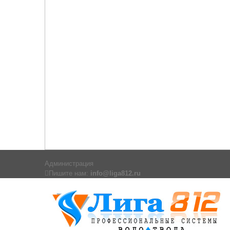
Администрация
Пишите нам:
info@liga812.ru