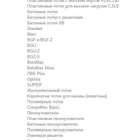
Пластиковые лотки с высоким бортом А15-C250
Пластиковые лотки для высоких нагрузок C,D,E
Бетонные лотки
Бетонные лотки с решетками
Бетонные лотки ЛВ
Standart
Maxi
BGF и BGF-Z
BGU
BGU-Z
BGZ-S
BetoMax
BetoMax Drive
ЛВБ Plus
Optima
SUPER
Железобетонный лоток
Коробчатые лотки для канавы (кюветные)
Полимерные лотки
CompoMax Basic
Пескоуловители
Пластиковые пескоуловители
Бетонные пескоуловители
Полимерные пескоуловители
Ливневые решетки