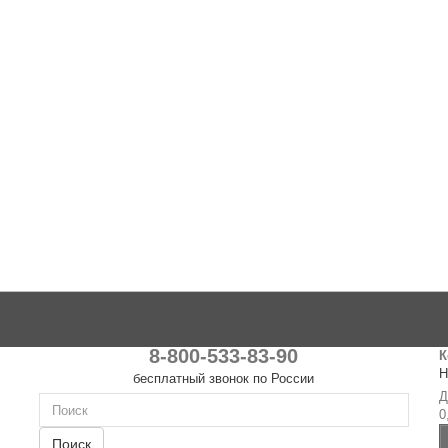
8-800-533-83-90
К
Н
бесплатный звонок по России
Д
0
Поиск