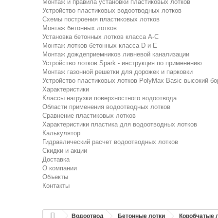
Монтаж и правила установки пластиковых лотков
Устройство пластиковых водоотводных лотков
Схемы построения пластиковых лотков
Монтаж бетонных лотков
Установка бетонных лотков класса A-C
Монтаж лотков бетонных класса D и E
Монтаж дождеприемников ливневой канализации
Устройство лотков Spark - инструкция по применению
Монтаж газонной решетки для дорожек и парковки
Устройство пластиковых лотков PolyMax Basic высокий бо
Характеристики
Классы нагрузки поверхностного водоотвода
Области применения водоотводных лотков
Сравнение пластиковых лотков
Характеристики пластика для водоотводных лотков
Калькулятор
Гидравлический расчет водоотводных лотков
Скидки и акции
Доставка
О компании
Объекты
Контакты
Водоотвод
Бетонные лотки
Коробчатые л