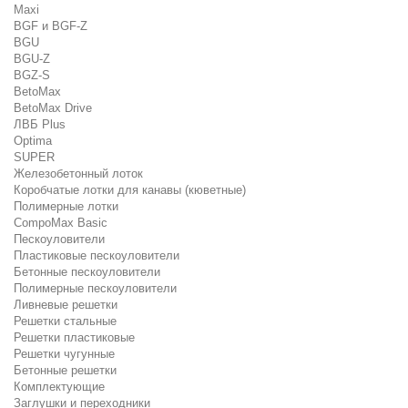
Maxi
BGF и BGF-Z
BGU
BGU-Z
BGZ-S
BetoMax
BetoMax Drive
ЛВБ Plus
Optima
SUPER
Железобетонный лоток
Коробчатые лотки для канавы (кюветные)
Полимерные лотки
CompoMax Basic
Пескоуловители
Пластиковые пескоуловители
Бетонные пескоуловители
Полимерные пескоуловители
Ливневые решетки
Решетки стальные
Решетки пластиковые
Решетки чугунные
Бетонные решетки
Комплектующие
Заглушки и переходники