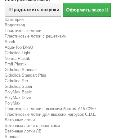
Продолжить покупки
Оформить заказ
Категории
Водоотвод
Пластиковые лотки
Пластиковые лотки с решетками
Spark
Aqua-Top DN90
Gidrolica Light
Norma Plastik
Profi Plastik
Gidrolica Standart
Gidrolica Standart Plus
Gidrolica Pro
Gidrolica Super
PolyMax Basic
PolyMax Drive
PolyMax
Пластиковые лотки с высоким бортом А15-C250
Пластиковые лотки для высоких нагрузок C,D,E
Бетонные лотки
Бетонные лотки с решетками
Бетонные лотки ЛВ
Standart