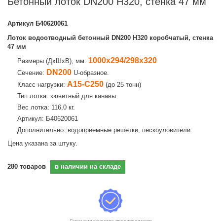
Бетонный лоток DN200 H320, стенка 47 мм
Артикул
Б40620061
Лоток водоотводный бетонный DN200 H320 коробчатый, стенка
47 мм
1000х294/298х320
Размеры (ДхШхВ), мм:
DN200
Сечение:
U-образное.
А15-С250
Класс нагрузки:
(до 25 тонн)
Тип лотка: кюветный для канавы
Вес лотка: 116,0 кг.
Артикул: Б40620061
Дополнительно: водоприемные решетки, пескоуловители.
Цена указана за штуку.
280
товаров
в наличии на складе
Гарантия качества производителя