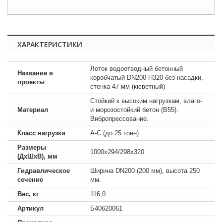
ХАРАКТЕРИСТИКИ
Лоток водоотводный бетонный
Название в
коробчатый DN200 H320 без насадки,
проекты
стенка 47 мм (кюветный)
Стойкий к высоким нагрузкам, влаго-
Материал
и морозостойкий бетон (B55).
Вибропрессование.
Класс нагрузки
А-С (до 25 тонн)
Размеры
1000х294/298х320
(ДхШхВ), мм
Гидравлическое
Ширина DN200 (200 мм), высота 250
сечение
мм.
Вес, кг
116,0
Артикул
Б40620061