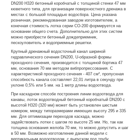
DN200 H320 бетонный коробчатый с толщиной стенки 47 мм
кюветного типа, для организации поверхностного дренажа в
местах с большой площадью водосбора. Цена указана
розничная, рекомендованная заводом изготовителем, а
конечная стоимость лотка серии СО-200 формируется на
основании общего счета. Дополнительно для этих систем
можно приобрести бетонный дождеприемник,
пескоуловитель и водоприемные решетки.
Крупный дренажный водосточный канал шириной
гидравлического сечения DN200, U-образной формы
проходного сечения, производится с толщиной бортика 47
мм, основания 70 мм методом вибпропрессования. С
характеристикой проходного сечения - 407 см², пропускная
способность канала составляет 22,01 литра в секунду при
уклоне 0,5% или 5 мм. на 1 метр длины водоотвода.
При каскадном способе построения линии водоотвода для
канавы, лоток водоотводный бетонный коробчатый DN200 с
высотой Н320 (320 мм) может быть установлен шестым
номером, между типоразмерами имеющих высоту 295 и 335
мм. Для оптимизации переходов каскада, можно
задействовать лотки с шагом по высоте 25 мм. Но, так как
толщина основания желоба 70 мм, то можно допустить и шаг
в 50 мм. Возможно изготовление данной модели с
вертикальным водоотводом, с выпуском под трубу