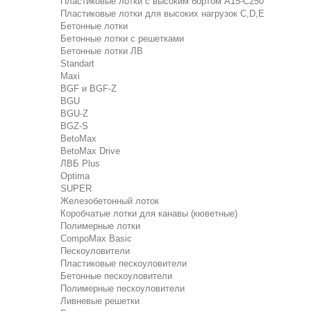
Пластиковые лотки с высоким бортом А15-C250
Пластиковые лотки для высоких нагрузок C,D,E
Бетонные лотки
Бетонные лотки с решетками
Бетонные лотки ЛВ
Standart
Maxi
BGF и BGF-Z
BGU
BGU-Z
BGZ-S
BetoMax
BetoMax Drive
ЛВБ Plus
Optima
SUPER
Железобетонный лоток
Коробчатые лотки для канавы (кюветные)
Полимерные лотки
CompoMax Basic
Пескоуловители
Пластиковые пескоуловители
Бетонные пескоуловители
Полимерные пескоуловители
Ливневые решетки