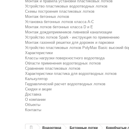
Монтаж и правила установки пластиковых лотков
Устройство пластиковых водоотводных лотков
Схемы построения пластиковых лотков
Монтаж бетонных лотков
Установка бетонных лотков класса A-C
Монтаж лотков бетонных класса D и E
Монтаж дождеприемников ливневой канализации
Устройство лотков Spark - инструкция по применению
Монтаж газонной решетки для дорожек и парковки
Устройство пластиковых лотков PolyMax Basic высокий бо
Характеристики
Классы нагрузки поверхностного водоотвода
Области применения водоотводных лотков
Сравнение пластиковых лотков
Характеристики пластика для водоотводных лотков
Калькулятор
Гидравлический расчет водоотводных лотков
Скидки и акции
Доставка
О компании
Объекты
Контакты
Водоотвод
Бетонные лотки
Коробчатые л