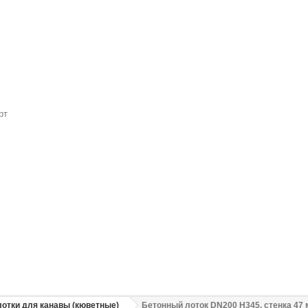
рт
отки для канавы (кюветные)
Бетонный лоток DN200 H345, стенка 47