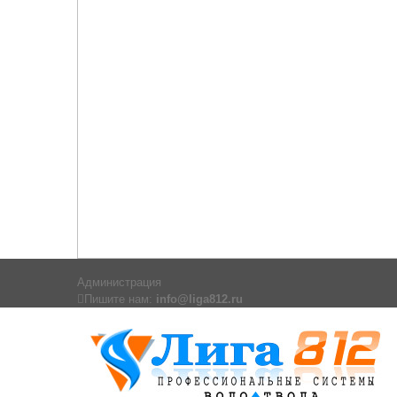
Администрация
Пишите нам:
info@liga812.ru