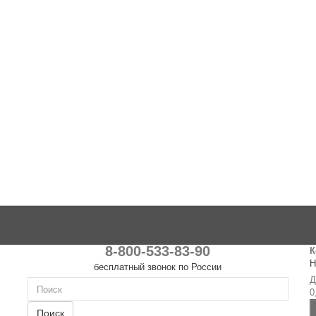
8-800-533-83-90
К
Н
бесплатный звонок по России
Д
0
Поиск