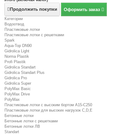
Продолжить покупки
Оформить заказ
Категории
Водоотвод
Пластиковые лотки
Пластиковые лотки с решетками
Spark
Aqua-Top DN90
Gidrolica Light
Norma Plastik
Profi Plastik
Gidrolica Standart
Gidrolica Standart Plus
Gidrolica Pro
Gidrolica Super
PolyMax Basic
PolyMax Drive
PolyMax
Пластиковые лотки с высоким бортом А15-C250
Пластиковые лотки для высоких нагрузок C,D,E
Бетонные лотки
Бетонные лотки с решетками
Бетонные лотки ЛВ
Standart