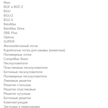
Maxi
BGF и BGF-Z
BGU
BGU-Z
BGZ-S
BetoMax
BetoMax Drive
ЛВБ Plus
Optima
SUPER
Железобетонный лоток
Коробчатые лотки для канавы (кюветные)
Полимерные лотки
CompoMax Basic
Пескоуловители
Пластиковые пескоуловители
Бетонные пескоуловители
Полимерные пескоуловители
Ливневые решетки
Решетки стальные
Решетки пластиковые
Решетки чугунные
Бетонные решетки
Комплектующие
Заглушки и переходники