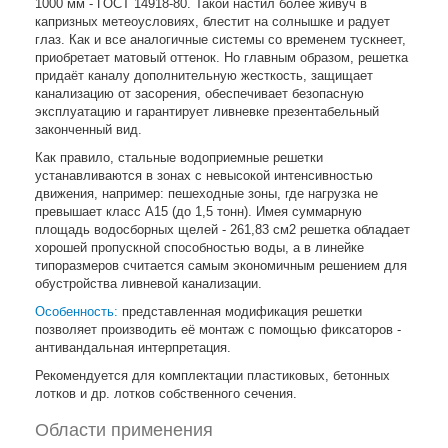
1000 мм - ГОСТ 14918-80. Такой настил более живуч в
капризных метеоусловиях, блестит на солнышке и радует
глаз. Как и все аналогичные системы со временем тускнеет,
приобретает матовый оттенок. Но главным образом, решетка
придаёт каналу дополнительную жесткость, защищает
канализацию от засорения, обеспечивает безопасную
эксплуатацию и гарантирует ливневке презентабельный
законченный вид.
Как правило, стальные водоприемные решетки
устанавливаются в зонах с невысокой интенсивностью
движения, например: пешеходные зоны, где нагрузка не
превышает класс A15 (до 1,5 тонн). Имея суммарную
площадь водосборных щелей - 261,83 см2 решетка обладает
хорошей пропускной способностью воды, а в линейке
типоразмеров считается самым экономичным решением для
обустройства ливневой канализации.
Особенность:
представленная модификация решетки
позволяет производить её монтаж с помощью фиксаторов -
антивандальная интерпретация.
Рекомендуется для комплектации пластиковых, бетонных
лотков и др. лотков собственного сечения.
Области применения