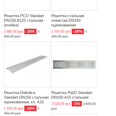
Решетка РСО Standart
Решетка стальная
DN150 B125 стальная
ячеистая DN150
(ячейка)
оцинкованная
-20%
-20%
2 400,00 руб
3
2 704,00 руб
3
000,00 руб
380,00 руб
Решетка Gidrolica
Решетка РШО Standart
Standart DN150 стальная
DN150 А15 стальная
оцинкованная, кл. A15
-5%
1 520,00 руб
1 600,00
-30%
1 018,50 руб
1
руб
455,00 руб