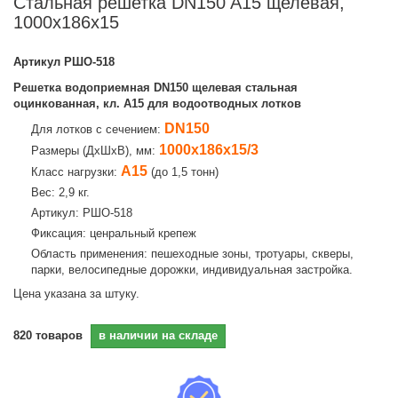
Стальная решетка DN150 A15 щелевая,
1000х186х15
Артикул
РШО-518
Решетка водоприемная DN150 щелевая стальная
оцинкованная, кл. A15 для водоотводных лотков
DN150
Для лотков с сечением:
1000х186х15/3
Размеры (ДхШхВ), мм:
А15
Класс нагрузки:
(до 1,5 тонн)
Вес: 2,9 кг.
Артикул: РШО-518
Фиксация: ценральный крепеж
Область применения: пешеходные зоны, тротуары, скверы,
парки, велосипедные дорожки, индивидуальная застройка.
Цена указана за штуку.
820
товаров
в наличии на складе