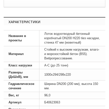
ХАРАКТЕРИСТИКИ
Лоток водоотводный бетонный
Название в
коробчатый DN200 H220 без насадки,
проекты
стенка 47 мм (кюветный)
Стойкий к высоким нагрузкам, влаго-
Материал
и морозостойкий бетон (B55).
Вибропрессование.
Класс нагрузки
А-С (до 25 тонн)
Размеры
1000х294/298х220
(ДхШхВ), мм
Гидравлическое
Ширина DN200 (200 мм), высота 150
сечение
мм.
Вес, кг
96,0
Артикул
Б40623063