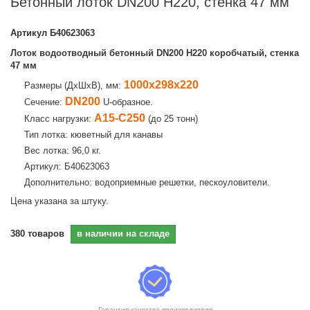
Бетонный лоток DN200 H220, стенка 47 мм
Артикул
Б40623063
Лоток водоотводный бетонный DN200 H220 коробчатый, стенка
47 мм
1000х298х220
Размеры (ДхШхВ), мм:
DN200
Сечение:
U-образное.
А15-С250
Класс нагрузки:
(до 25 тонн)
Тип лотка: кюветный для канавы
Вес лотка: 96,0 кг.
Артикул: Б40623063
Дополнительно: водоприемные решетки, пескоуловители.
Цена указана за штуку.
380
товаров
в наличии на складе
Гарантия качества производителя