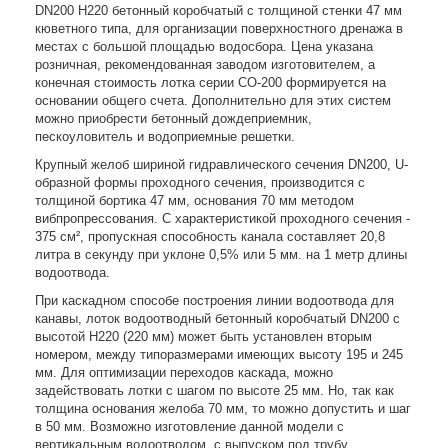
DN200 H220 бетонный коробчатый с толщиной стенки 47 мм
кюветного типа, для организации поверхностного дренажа в
местах с большой площадью водосбора. Цена указана
розничная, рекомендованная заводом изготовителем, а
конечная стоимость лотка серии СО-200 формируется на
основании общего счета. Дополнительно для этих систем
можно приобрести бетонный дождеприемник,
пескоуловитель и водоприемные решетки.
Крупный желоб шириной гидравлического сечения DN200, U-
образной формы проходного сечения, производится с
толщиной бортика 47 мм, основания 70 мм методом
вибпропрессования. С характеристикой проходного сечения -
375 см², пропускная способность канала составляет 20,8
литра в секунду при уклоне 0,5% или 5 мм. на 1 метр длины
водоотвода.
При каскадном способе построения линии водоотвода для
канавы, лоток водоотводный бетонный коробчатый DN200 с
высотой Н220 (220 мм) может быть установлен вторым
номером, между типоразмерами имеющих высоту 195 и 245
мм. Для оптимизации переходов каскада, можно
задействовать лотки с шагом по высоте 25 мм. Но, так как
толщина основания желоба 70 мм, то можно допустить и шаг
в 50 мм. Возможно изготовление данной модели с
вертикальным водоотводом, с выпуском под трубу