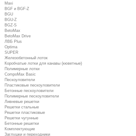
Maxi
BGF и BGF-Z
BGU
BGU-Z
BGZ-S
BetoMax
BetoMax Drive
ЛВБ Plus
Optima
SUPER
Железобетонный лоток
Коробчатые лотки для канавы (кюветные)
Полимерные лотки
CompoMax Basic
Пескоуловители
Пластиковые пескоуловители
Бетонные пескоуловители
Полимерные пескоуловители
Ливневые решетки
Решетки стальные
Решетки пластиковые
Решетки чугунные
Бетонные решетки
Комплектующие
Заглушки и переходники