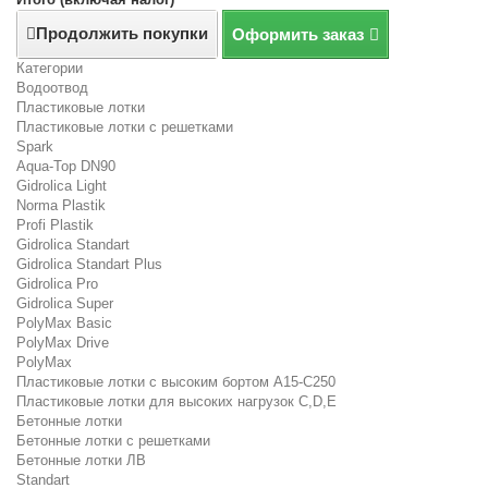
Продолжить покупки
Оформить заказ
Категории
Водоотвод
Пластиковые лотки
Пластиковые лотки с решетками
Spark
Aqua-Top DN90
Gidrolica Light
Norma Plastik
Profi Plastik
Gidrolica Standart
Gidrolica Standart Plus
Gidrolica Pro
Gidrolica Super
PolyMax Basic
PolyMax Drive
PolyMax
Пластиковые лотки с высоким бортом А15-C250
Пластиковые лотки для высоких нагрузок C,D,E
Бетонные лотки
Бетонные лотки с решетками
Бетонные лотки ЛВ
Standart