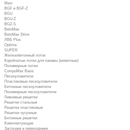
Maxi
BGF и BGF-Z
BGU
BGU-Z
BGZ-S
BetoMax
BetoMax Drive
ЛВБ Plus
Optima
SUPER
Железобетонный лоток
Коробчатые лотки для канавы (кюветные)
Полимерные лотки
CompoMax Basic
Пескоуловители
Пластиковые пескоуловители
Бетонные пескоуловители
Полимерные пескоуловители
Ливневые решетки
Решетки стальные
Решетки пластиковые
Решетки чугунные
Бетонные решетки
Комплектующие
Заглушки и переходники