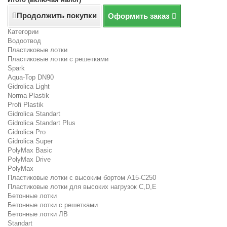
Продолжить покупки
Оформить заказ
Категории
Водоотвод
Пластиковые лотки
Пластиковые лотки с решетками
Spark
Aqua-Top DN90
Gidrolica Light
Norma Plastik
Profi Plastik
Gidrolica Standart
Gidrolica Standart Plus
Gidrolica Pro
Gidrolica Super
PolyMax Basic
PolyMax Drive
PolyMax
Пластиковые лотки с высоким бортом А15-C250
Пластиковые лотки для высоких нагрузок C,D,E
Бетонные лотки
Бетонные лотки с решетками
Бетонные лотки ЛВ
Standart