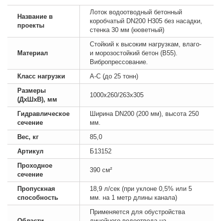
Лоток водоотводный бетонный
Название в
коробчатый DN200 H305 без насадки,
проекты
стенка 30 мм (кюветный)
Стойкий к высоким нагрузкам, влаго-
Материал
и морозостойкий бетон (B55).
Вибропрессование.
Класс нагрузки
А-С (до 25 тонн)
Размеры
1000х260/263х305
(ДхШхВ), мм
Гидравлическое
Ширина DN200 (200 мм), высота 250
сечение
мм.
Вес, кг
85,0
Артикул
Б13152
Проходное
390 см²
сечение
Пропускная
18,9 л/сек (при уклоне 0,5% или 5
способность
мм. на 1 метр длины канала)
Применяется для обустройства
Области
линейного водоотвода на