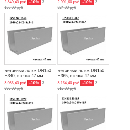
-10%
-10%
2 840,40 руб
3
2 991,60 руб
3
156,00 руб
324,00 руб
Бетонный лоток DN150
Бетонный лоток DN150
H340, стенка 47 мм
H365, стенка 47 мм
-10%
-10%
3 056,40 руб
3
3 164,40 руб
3
396,00 руб
516,00 руб