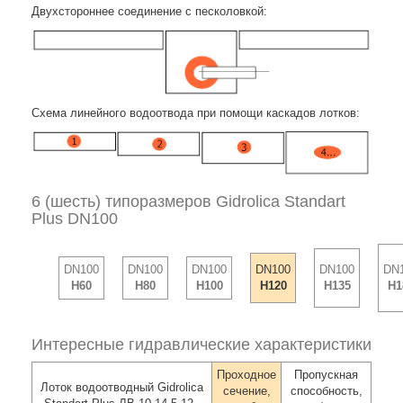
Двухстороннее соединение с песколовкой:
Схема линейного водоотвода при помощи каскадов лотков:
6 (шесть) типоразмеров Gidrolica Standart
Plus DN100
DN100
DN100
DN100
DN100
DN100
DN
H60
H80
H100
H120
H135
H1
Интересные гидравлические характеристики
Проходное
Пропускная
Лоток водоотводный Gidrolica
сечение,
способность,