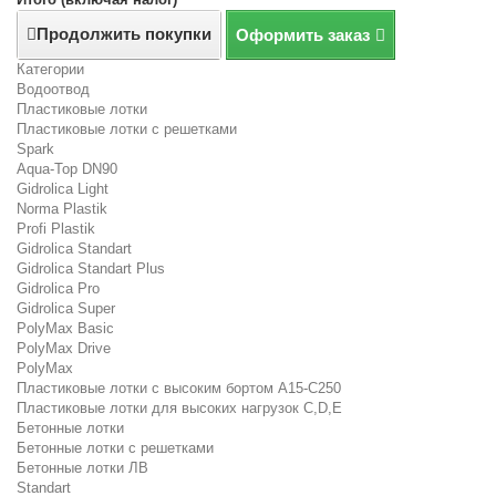
Продолжить покупки
Оформить заказ
Категории
Водоотвод
Пластиковые лотки
Пластиковые лотки с решетками
Spark
Aqua-Top DN90
Gidrolica Light
Norma Plastik
Profi Plastik
Gidrolica Standart
Gidrolica Standart Plus
Gidrolica Pro
Gidrolica Super
PolyMax Basic
PolyMax Drive
PolyMax
Пластиковые лотки с высоким бортом А15-C250
Пластиковые лотки для высоких нагрузок C,D,E
Бетонные лотки
Бетонные лотки с решетками
Бетонные лотки ЛВ
Standart