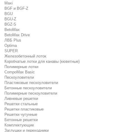
Maxi
BGF и BGF-Z
BGU
BGU-Z
BGZ-S
BetoMax
BetoMax Drive
ЛВБ Plus
Optima
SUPER
Железобетонный лоток
Коробчатые лотки для канавы (кюветные)
Полимерные лотки
CompoMax Basic
Пескоуловители
Пластиковые пескоуловители
Бетонные пескоуловители
Полимерные пескоуловители
Ливневые решетки
Решетки стальные
Решетки пластиковые
Решетки чугунные
Бетонные решетки
Комплектующие
Заглушки и переходники