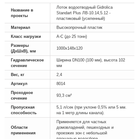
Лоток водоотводный Gidrolica
Название в
Standart Plus ЛВ-10.14,5.12 -
проекты
пластиковый (усиленный)
Материал
Высокопрочный пластик
Класс нагрузки
А-С (до 25 тонн)
Размеры
1000х148х120
(ДхШхВ), мм
Гидравлическое
Ширина DN100 (100 мм), высота 102
сечение
мм
Вес, кг
2,4
Артикул
8014
Проходное
93,3 см²
сечение
Пропускная
5,1 л/сек (при уклоне 0,5% или 5 мм.
способность
на 1 метр длины канала).
Применяется для частных
Области
домовладений, пешеходных и
применения
проезжих зон с небольшой
площадью водосбора.