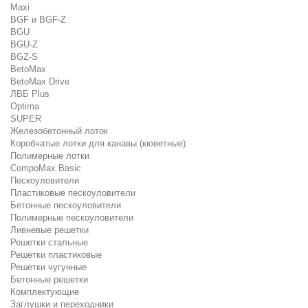
Maxi
BGF и BGF-Z
BGU
BGU-Z
BGZ-S
BetoMax
BetoMax Drive
ЛВБ Plus
Optima
SUPER
Железобетонный лоток
Коробчатые лотки для канавы (кюветные)
Полимерные лотки
CompoMax Basic
Пескоуловители
Пластиковые пескоуловители
Бетонные пескоуловители
Полимерные пескоуловители
Ливневые решетки
Решетки стальные
Решетки пластиковые
Решетки чугунные
Бетонные решетки
Комплектующие
Заглушки и переходники