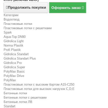
Продолжить покупки
Оформить заказ
Категории
Водоотвод
Пластиковые лотки
Пластиковые лотки с решетками
Spark
Aqua-Top DN90
Gidrolica Light
Norma Plastik
Profi Plastik
Gidrolica Standart
Gidrolica Standart Plus
Gidrolica Pro
Gidrolica Super
PolyMax Basic
PolyMax Drive
PolyMax
Пластиковые лотки с высоким бортом А15-C250
Пластиковые лотки для высоких нагрузок C,D,E
Бетонные лотки
Бетонные лотки с решетками
Бетонные лотки ЛВ
Standart