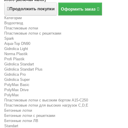
Продолжить покупки
Оформить заказ
Категории
Водоотвод
Пластиковые лотки
Пластиковые лотки с решетками
Spark
Aqua-Top DN90
Gidrolica Light
Norma Plastik
Profi Plastik
Gidrolica Standart
Gidrolica Standart Plus
Gidrolica Pro
Gidrolica Super
PolyMax Basic
PolyMax Drive
PolyMax
Пластиковые лотки с высоким бортом А15-C250
Пластиковые лотки для высоких нагрузок C,D,E
Бетонные лотки
Бетонные лотки с решетками
Бетонные лотки ЛВ
Standart