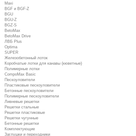
Maxi
BGF и BGF-Z
BGU
BGU-Z
BGZ-S
BetoMax
BetoMax Drive
ЛВБ Plus
Optima
SUPER
Железобетонный лоток
Коробчатые лотки для канавы (кюветные)
Полимерные лотки
CompoMax Basic
Пескоуловители
Пластиковые пескоуловители
Бетонные пескоуловители
Полимерные пескоуловители
Ливневые решетки
Решетки стальные
Решетки пластиковые
Решетки чугунные
Бетонные решетки
Комплектующие
Заглушки и переходники