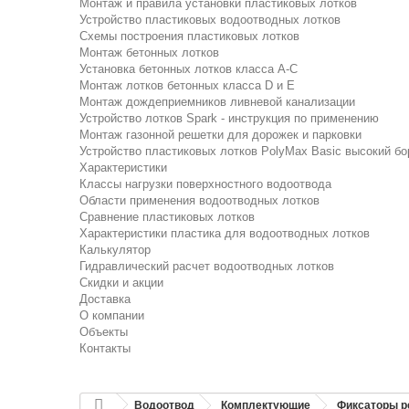
Монтаж и правила установки пластиковых лотков
Устройство пластиковых водоотводных лотков
Схемы построения пластиковых лотков
Монтаж бетонных лотков
Установка бетонных лотков класса A-C
Монтаж лотков бетонных класса D и E
Монтаж дождеприемников ливневой канализации
Устройство лотков Spark - инструкция по применению
Монтаж газонной решетки для дорожек и парковки
Устройство пластиковых лотков PolyMax Basic высокий бо
Характеристики
Классы нагрузки поверхностного водоотвода
Области применения водоотводных лотков
Сравнение пластиковых лотков
Характеристики пластика для водоотводных лотков
Калькулятор
Гидравлический расчет водоотводных лотков
Скидки и акции
Доставка
О компании
Объекты
Контакты
Водоотвод
Комплектующие
Фиксаторы р