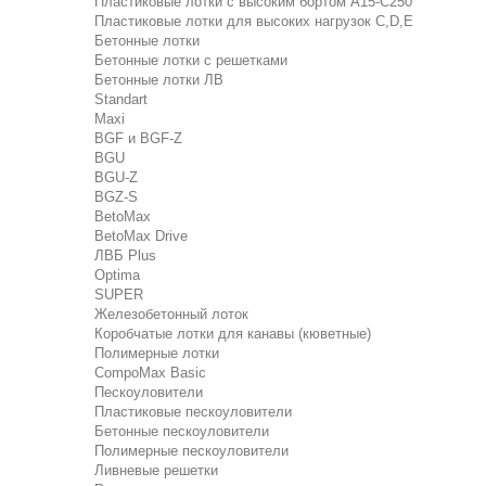
Пластиковые лотки с высоким бортом А15-C250
Пластиковые лотки для высоких нагрузок C,D,E
Бетонные лотки
Бетонные лотки с решетками
Бетонные лотки ЛВ
Standart
Maxi
BGF и BGF-Z
BGU
BGU-Z
BGZ-S
BetoMax
BetoMax Drive
ЛВБ Plus
Optima
SUPER
Железобетонный лоток
Коробчатые лотки для канавы (кюветные)
Полимерные лотки
CompoMax Basic
Пескоуловители
Пластиковые пескоуловители
Бетонные пескоуловители
Полимерные пескоуловители
Ливневые решетки