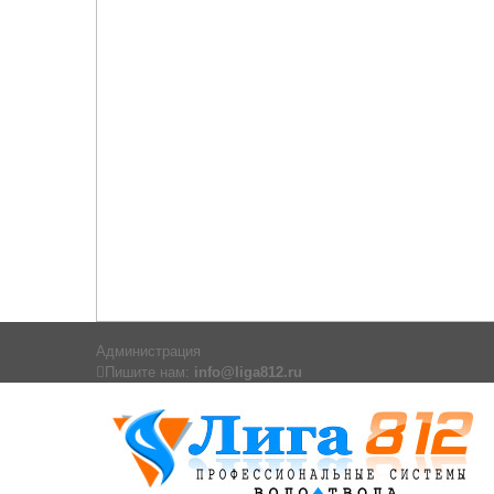
Администрация
Пишите нам:
info@liga812.ru