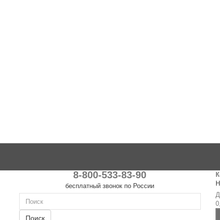
8-800-533-83-90
К
Н
бесплатный звонок по России
Д
0
Поиск