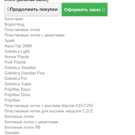
Продолжить покупки
Оформить заказ
Категории
Водоотвод
Пластиковые лотки
Пластиковые лотки с решетками
Spark
Aqua-Top DN90
Gidrolica Light
Norma Plastik
Profi Plastik
Gidrolica Standart
Gidrolica Standart Plus
Gidrolica Pro
Gidrolica Super
PolyMax Basic
PolyMax Drive
PolyMax
Пластиковые лотки с высоким бортом А15-C250
Пластиковые лотки для высоких нагрузок C,D,E
Бетонные лотки
Бетонные лотки с решетками
Бетонные лотки ЛВ
Standart