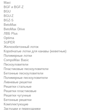
Maxi
BGF и BGF-Z
BGU
BGU-Z
BGZ-S
BetoMax
BetoMax Drive
ЛВБ Plus
Optima
SUPER
Железобетонный лоток
Коробчатые лотки для канавы (кюветные)
Полимерные лотки
CompoMax Basic
Пескоуловители
Пластиковые пескоуловители
Бетонные пескоуловители
Полимерные пескоуловители
Ливневые решетки
Решетки стальные
Решетки пластиковые
Решетки чугунные
Бетонные решетки
Комплектующие
Заглушки и переходники