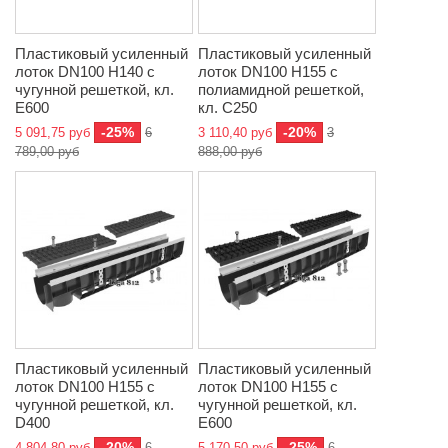
Пластиковый усиленный
Пластиковый усиленный
лоток DN100 H140 с
лоток DN100 H155 с
чугунной решеткой, кл.
полиамидной решеткой,
E600
кл. C250
-25%
-20%
5 091,75 руб
6
3 110,40 руб
3
789,00 руб
888,00 руб
Пластиковый усиленный
Пластиковый усиленный
лоток DN100 H155 с
лоток DN100 H155 с
чугунной решеткой, кл.
чугунной решеткой, кл.
D400
E600
-20%
-25%
4 804,80 руб
6
5 170,50 руб
6