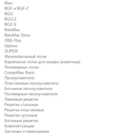
Maxi
BGF и BGF-Z
BGU
BGU-Z
BGZ-S
BetoMax
BetoMax Drive
ЛВБ Plus
Optima
SUPER
Железобетонный лоток
Коробчатые лотки для канавы (кюветные)
Полимерные лотки
CompoMax Basic
Пескоуловители
Пластиковые пескоуловители
Бетонные пескоуловители
Полимерные пескоуловители
Ливневые решетки
Решетки стальные
Решетки пластиковые
Решетки чугунные
Бетонные решетки
Комплектующие
Заглушки и переходники