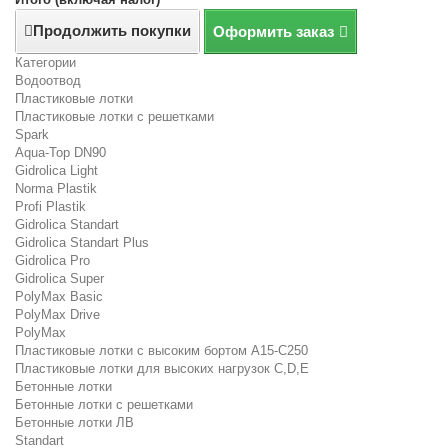
Продолжить покупки
Оформить заказ
Категории
Водоотвод
Пластиковые лотки
Пластиковые лотки с решетками
Spark
Aqua-Top DN90
Gidrolica Light
Norma Plastik
Profi Plastik
Gidrolica Standart
Gidrolica Standart Plus
Gidrolica Pro
Gidrolica Super
PolyMax Basic
PolyMax Drive
PolyMax
Пластиковые лотки с высоким бортом А15-C250
Пластиковые лотки для высоких нагрузок C,D,E
Бетонные лотки
Бетонные лотки с решетками
Бетонные лотки ЛВ
Standart