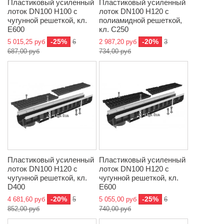
Пластиковый усиленный
Пластиковый усиленный
лоток DN100 H100 с
лоток DN100 H120 с
чугунной решеткой, кл.
полиамидной решеткой,
E600
кл. C250
-25%
-20%
5 015,25 руб
6
2 987,20 руб
3
687,00 руб
734,00 руб
Пластиковый усиленный
Пластиковый усиленный
лоток DN100 H120 с
лоток DN100 H120 с
чугунной решеткой, кл.
чугунной решеткой, кл.
D400
E600
-20%
-25%
4 681,60 руб
5
5 055,00 руб
6
852,00 руб
740,00 руб