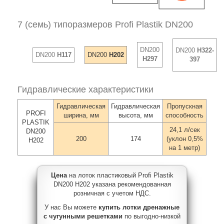
7 (семь) типоразмеров Profi Plastik DN200
DN200
DN200
H322-
DN200
H117
DN200
H202
H297
397
Гидравлические характеристики
Гидравлическая
Гидравлическая
Пропускная
PROFI
ширина, мм
высота, мм
способность
PLASTIK
24,1 л/сек
DN200
200
174
(уклон 0,5%
H202
на 1 метр)
Цена
на лоток пластиковый Profi Plastik
DN200 H202 указана рекомендованная
розничная с учетом НДС.
У нас Вы можете
купить лотки дренажные
с чугунными решетками
по выгодно-низкой