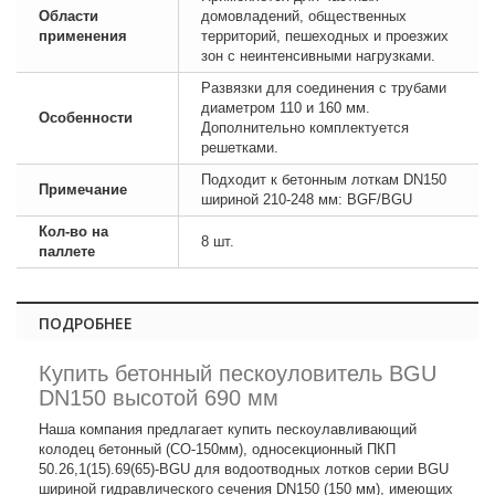
Области
домовладений, общественных
применения
территорий, пешеходных и проезжих
зон с неинтенсивными нагрузками.
Развязки для соединения с трубами
диаметром 110 и 160 мм.
Особенности
Дополнительно комплектуется
решетками.
Подходит к бетонным лоткам DN150
Примечание
шириной 210-248 мм: BGF/BGU
Кол-во на
8 шт.
паллете
ПОДРОБНЕЕ
Купить бетонный пескоуловитель BGU
DN150 высотой 690 мм
Наша компания предлагает купить пескоулавливающий
колодец бетонный (СО-150мм), односекционный ПКП
50.26,1(15).69(65)-BGU для водоотводных лотков серии BGU
шириной гидравлического сечения DN150 (150 мм), имеющих