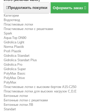
Продолжить покупки
Оформить заказ
Категории
Водоотвод
Пластиковые лотки
Пластиковые лотки с решетками
Spark
Aqua-Top DN90
Gidrolica Light
Norma Plastik
Profi Plastik
Gidrolica Standart
Gidrolica Standart Plus
Gidrolica Pro
Gidrolica Super
PolyMax Basic
PolyMax Drive
PolyMax
Пластиковые лотки с высоким бортом А15-C250
Пластиковые лотки для высоких нагрузок C,D,E
Бетонные лотки
Бетонные лотки с решетками
Бетонные лотки ЛВ
Standart