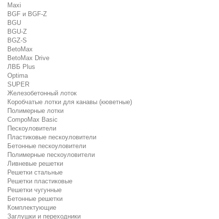
Maxi
BGF и BGF-Z
BGU
BGU-Z
BGZ-S
BetoMax
BetoMax Drive
ЛВБ Plus
Optima
SUPER
Железобетонный лоток
Коробчатые лотки для канавы (кюветные)
Полимерные лотки
CompoMax Basic
Пескоуловители
Пластиковые пескоуловители
Бетонные пескоуловители
Полимерные пескоуловители
Ливневые решетки
Решетки стальные
Решетки пластиковые
Решетки чугунные
Бетонные решетки
Комплектующие
Заглушки и переходники