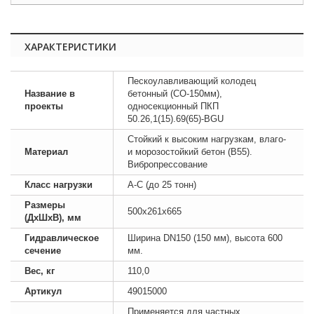
ХАРАКТЕРИСТИКИ
Пескоулавливающий колодец
Название в
бетонный (СО-150мм),
проекты
односекционный ПКП
50.26,1(15).69(65)-BGU
Стойкий к высоким нагрузкам, влаго-
Материал
и морозостойкий бетон (B55).
Вибропрессование
Класс нагрузки
А-С (до 25 тонн)
Размеры
500х261х665
(ДхШхВ), мм
Гидравлическое
Ширина DN150 (150 мм), высота 600
сечение
мм.
Вес, кг
110,0
Артикул
49015000
Применяется для частных