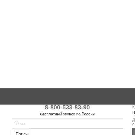
8-800-533-83-90
К
Н
бесплатный звонок по России
Д
0
Поиск