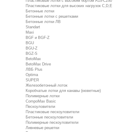
Пластиковые лотки с высоким бортом А15-C250
Пластиковые лотки для высоких нагрузок C,D,E
Бетонные лотки
Бетонные лотки с решетками
Бетонные лотки ЛВ
Standart
Maxi
BGF и BGF-Z
BGU
BGU-Z
BGZ-S
BetoMax
BetoMax Drive
ЛВБ Plus
Optima
SUPER
Железобетонный лоток
Коробчатые лотки для канавы (кюветные)
Полимерные лотки
CompoMax Basic
Пескоуловители
Пластиковые пескоуловители
Бетонные пескоуловители
Полимерные пескоуловители
Ливневые решетки