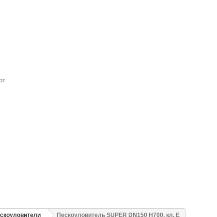
рт
скоуловители
Пескоуловитель SUPER DN150 H700, кл. E