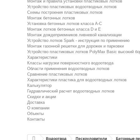
Монтаж и правила установки пластиковых лотков
Устройство пластиковых водоотводных лотков
Схемы построения пластиковых лотков
Монтаж бетонных лотков
Установка бетонных лотков класса A-C
Монтаж лотков бетонных класса D и E
Монтаж дождеприемников ливневой канализации
Устройство лотков Spark - инструкция по применению
Монтаж газонной решетки для дорожек и парковки
Устройство пластиковых лотков PolyMax Basic высокий бо
Характеристики
Классы нагрузки поверхностного водоотвода
Области применения водоотводных лотков
Сравнение пластиковых лотков
Характеристики пластика для водоотводных лотков
Калькулятор
Гидравлический расчет водоотводных лотков
Скидки и акции
Доставка
О компании
Объекты
Контакты
Водоотвод
Пескоуловители
Бетонные пе