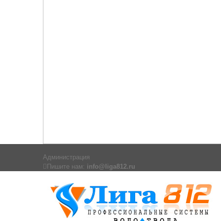
Администрация
Пишите нам:
info@liga812.ru