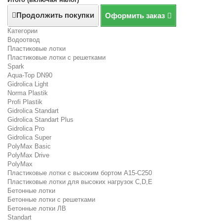
Продолжить покупки
Оформить заказ
Категории
Водоотвод
Пластиковые лотки
Пластиковые лотки с решетками
Spark
Aqua-Top DN90
Gidrolica Light
Norma Plastik
Profi Plastik
Gidrolica Standart
Gidrolica Standart Plus
Gidrolica Pro
Gidrolica Super
PolyMax Basic
PolyMax Drive
PolyMax
Пластиковые лотки с высоким бортом А15-C250
Пластиковые лотки для высоких нагрузок C,D,E
Бетонные лотки
Бетонные лотки с решетками
Бетонные лотки ЛВ
Standart