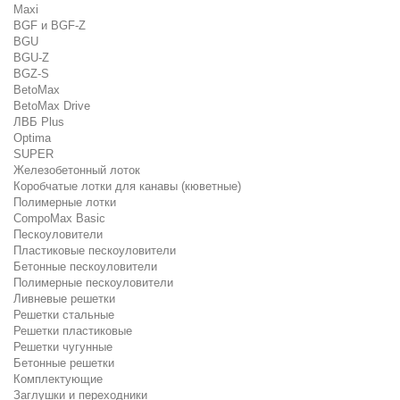
Maxi
BGF и BGF-Z
BGU
BGU-Z
BGZ-S
BetoMax
BetoMax Drive
ЛВБ Plus
Optima
SUPER
Железобетонный лоток
Коробчатые лотки для канавы (кюветные)
Полимерные лотки
CompoMax Basic
Пескоуловители
Пластиковые пескоуловители
Бетонные пескоуловители
Полимерные пескоуловители
Ливневые решетки
Решетки стальные
Решетки пластиковые
Решетки чугунные
Бетонные решетки
Комплектующие
Заглушки и переходники