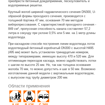
приобрести бетонный дождеприемник, пескоуловитель и
водоприемные решетки.
Крупный желоб шириной гидравлического сечения DN300, U-
образной формы проходного сечения, производится с
толщиной бортика 47 мм, основания 70 мм методом
вибпропрессования. С характеристикой проходного сечения -
849 см², пропускная способность канала составляет 57,2
литра в секунду при уклоне 0,5% или 5 мм. на 1 метр длины
водоотвода.
При каскадном способе построения линии водоотвода лоток
водоотводный бетонный коробчатый DN300 с высотой Н495
(495 мм) может быть установлен тринадцатым номером,
между типоразмерами, имеющих высоту 470 и 520 мм. Для
оптимизации переходов каскада, можно задействовать лотки
с шагом по высоте 25 мм. Но, так как толщина основания
желоба 70 мм, то можно допустить и шаг в 50 мм. Возможно
изготовление данной модели с вертикальным водоотводом,
с выпуском под трубу диаметром 200 мм.
Области применения