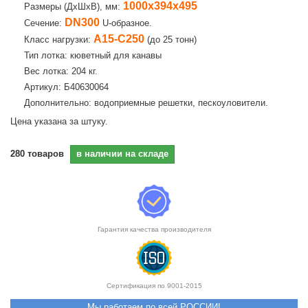
1000х394х495
Размеры (ДхШхВ), мм:
DN300
Сечение:
U-образное.
А15-С250
Класс нагрузки:
(до 25 тонн)
Тип лотка: кюветный для канавы
Вес лотка: 204 кг.
Артикул: Б40630064
Дополнительно: водоприемные решетки, пескоуловители.
Цена указана за штуку.
280
товаров
в наличии на складе
Гарантия качества производителя
Сертификация по 9001-2015
Мы работаем по всей РОССИИ!