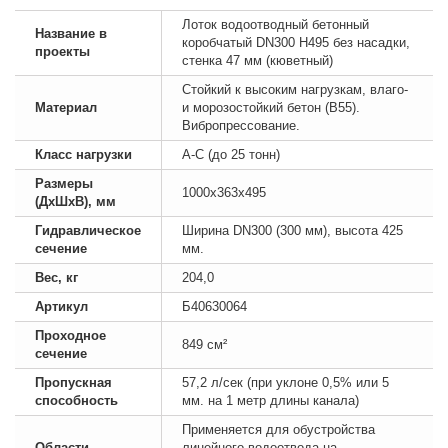
Лоток водоотводный бетонный
Название в
коробчатый DN300 H495 без насадки,
проекты
стенка 47 мм (кюветный)
Стойкий к высоким нагрузкам, влаго-
Материал
и морозостойкий бетон (B55).
Вибропрессование.
Класс нагрузки
А-С (до 25 тонн)
Размеры
1000х363х495
(ДхШхВ), мм
Гидравлическое
Ширина DN300 (300 мм), высота 425
сечение
мм.
Вес, кг
204,0
Артикул
Б40630064
Проходное
849 см²
сечение
Пропускная
57,2 л/сек (при уклоне 0,5% или 5
способность
мм. на 1 метр длины канала)
Применяется для обустройства
Области
линейного водоотвода на