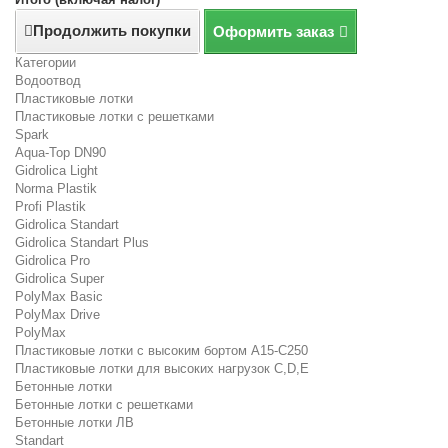
Продолжить покупки
Оформить заказ
Категории
Водоотвод
Пластиковые лотки
Пластиковые лотки с решетками
Spark
Aqua-Top DN90
Gidrolica Light
Norma Plastik
Profi Plastik
Gidrolica Standart
Gidrolica Standart Plus
Gidrolica Pro
Gidrolica Super
PolyMax Basic
PolyMax Drive
PolyMax
Пластиковые лотки с высоким бортом А15-C250
Пластиковые лотки для высоких нагрузок C,D,E
Бетонные лотки
Бетонные лотки с решетками
Бетонные лотки ЛВ
Standart