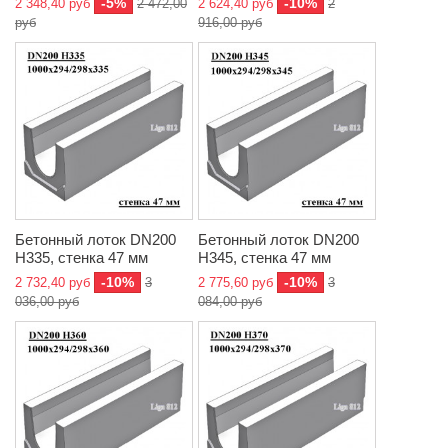
-5%
-10%
2 348,40 руб
2 472,00
2 624,40 руб
2
руб
916,00 руб
Бетонный лоток DN200
Бетонный лоток DN200
H335, стенка 47 мм
H345, стенка 47 мм
-10%
-10%
2 732,40 руб
3
2 775,60 руб
3
036,00 руб
084,00 руб