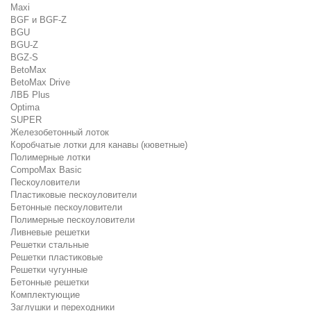
Maxi
BGF и BGF-Z
BGU
BGU-Z
BGZ-S
BetoMax
BetoMax Drive
ЛВБ Plus
Optima
SUPER
Железобетонный лоток
Коробчатые лотки для канавы (кюветные)
Полимерные лотки
CompoMax Basic
Пескоуловители
Пластиковые пескоуловители
Бетонные пескоуловители
Полимерные пескоуловители
Ливневые решетки
Решетки стальные
Решетки пластиковые
Решетки чугунные
Бетонные решетки
Комплектующие
Заглушки и переходники