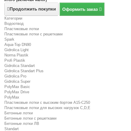
Продолжить покупки
Оформить заказ
Категории
Водоотвод
Пластиковые лотки
Пластиковые лотки с решетками
Spark
Aqua-Top DN90
Gidrolica Light
Norma Plastik
Profi Plastik
Gidrolica Standart
Gidrolica Standart Plus
Gidrolica Pro
Gidrolica Super
PolyMax Basic
PolyMax Drive
PolyMax
Пластиковые лотки с высоким бортом А15-C250
Пластиковые лотки для высоких нагрузок C,D,E
Бетонные лотки
Бетонные лотки с решетками
Бетонные лотки ЛВ
Standart