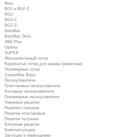
Maxi
BGF и BGF-Z
BGU
BGU-Z
BGZ-S
BetoMax
BetoMax Drive
ЛВБ Plus
Optima
SUPER
Железобетонный лоток
Коробчатые лотки для канавы (кюветные)
Полимерные лотки
CompoMax Basic
Пескоуловители
Пластиковые пескоуловители
Бетонные пескоуловители
Полимерные пескоуловители
Ливневые решетки
Решетки стальные
Решетки пластиковые
Решетки чугунные
Бетонные решетки
Комплектующие
Заглушки и переходники