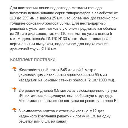
Для построения линии водоотвода методом каскада
возможно использование серии типоразмеров в семействе от
110 до 255 мм, с шагом 25 мм, что более чем достаточно при
толщине основания желоба 35 мм. Для нестандартных
решений с участием лотков с уклоном предлагается обойма
из 29-ти в диапазоне, так же 110-255 мм, но уже с шагом 5
мм. Модель желоба DN110 H130 может быть выполнена с
вертикальным выпуском, водосливом для подключения
дренажной трубы Ø110 мм.
Комплект поставки
Железобетонный лоток B45 длиной 1 метр с
усиливающими стальными оцинкованными 80 мкм
насадками на боковых стенках желоба (2 шт.*1000 мм).
2-е решетки длиной 0,5 метра из высокопрочного чугуна
ВЧ-50, имеющие щелевую, волнообразную структуру.
Максимально возможные нагрузки на решетку - класс E!
8 комплектов болтов с ответной частью М12 для
надежного крепления решетки к лотку (4 шт. на одну
решетку или 8 шт. на канал).