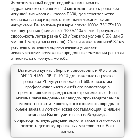
Железобетонный водоотводной канал шириной
гидравлического сечения 110 мм в комплекте с решеткой
чугунной тип «волна» класса E600, для строительства
ливневки на территориях с тяжелыми механическим
нагрузками. Габаритные размеры лотка: 1000х173/175х130
мм, внутренние (полезные): 1000х110х75 мм. Пропускная
способность лотка равна 6,28 л/сек (при уклоне 0,5% или 5
мм. на 1 метр длины канала). Стенки лотка толщиной 32 мм
усилены стальными оцинкованными уголками,
исключающими возможные продольные смещения решетки
относительно корпуса желоба.
Вы можете купить сборный водоотводный ЖБ лоток
DN110 H130 - ЛВ-11.19.13 для тяжелых нагрузок с
решеткой РВ чугунной класса E600 к проектам
профессионального линейного водоотвода в
промышленном и гражданском строительстве. Цена
указана рекомендованная заводом производителем за
комплект поставки. Конечную же стоимость определят
объем заказа и логистическая составляющая. В нашей
компании Вы получите всю необходимую
сопроводительную документацию, а также возможность
заказать доставку дренажных материалов в Ваш
регион.