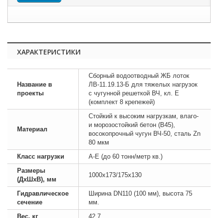
ХАРАКТЕРИСТИКИ
Сборный водоотводный ЖБ лоток
Название в
ЛВ-11.19.13-Б для тяжелых нагрузок
проекты
с чугунной решеткой ВЧ, кл. E
(комплект 8 крепежей)
Стойкий к высоким нагрузкам, влаго-
и морозостойкий бетон (B45),
Материал
восокопрочный чугун ВЧ-50, сталь Zn
80 мкм
Класс нагрузки
А-E (до 60 тонн/метр кв.)
Размеры
1000х173/175х130
(ДхШхВ), мм
Гидравлическое
Ширина DN110 (100 мм), высота 75
сечение
мм.
Вес, кг
42,7