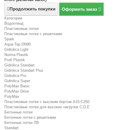
Продолжить покупки
Оформить заказ
Категории
Водоотвод
Пластиковые лотки
Пластиковые лотки с решетками
Spark
Aqua-Top DN90
Gidrolica Light
Norma Plastik
Profi Plastik
Gidrolica Standart
Gidrolica Standart Plus
Gidrolica Pro
Gidrolica Super
PolyMax Basic
PolyMax Drive
PolyMax
Пластиковые лотки с высоким бортом А15-C250
Пластиковые лотки для высоких нагрузок C,D,E
Бетонные лотки
Бетонные лотки с решетками
Бетонные лотки ЛВ
Standart