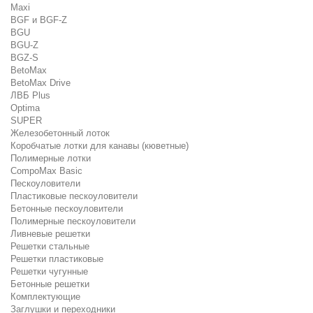
Maxi
BGF и BGF-Z
BGU
BGU-Z
BGZ-S
BetoMax
BetoMax Drive
ЛВБ Plus
Optima
SUPER
Железобетонный лоток
Коробчатые лотки для канавы (кюветные)
Полимерные лотки
CompoMax Basic
Пескоуловители
Пластиковые пескоуловители
Бетонные пескоуловители
Полимерные пескоуловители
Ливневые решетки
Решетки стальные
Решетки пластиковые
Решетки чугунные
Бетонные решетки
Комплектующие
Заглушки и переходники